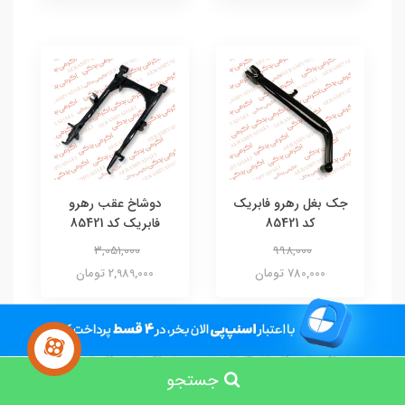
جک بغل رهرو فابریک
دوشاخ عقب رهرو
کد 85421
فابریک کد 85421
3,051,000
998,000
780,000 تومان
2,989,000 تومان
جستجو