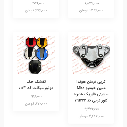
1,359,000
1,879,000
1,396,000 تومان
676,000 تومان
کرپی فرمان هوندا
کفشک جک
متین خودرو Mkz
موتورسیکلت کد 0132
ساوینی فابریک همراه
916,000
کاور کرپی کد 791222
870,000 تومان
4,371,000
3,286,000 تومان