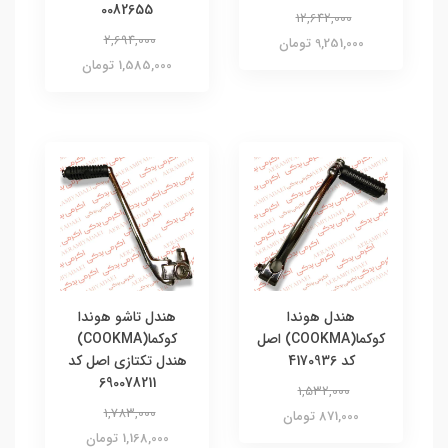
0082655
12,642,000
2,694,000
9,251,000 تومان
1,585,000 تومان
هندل هوندا
هندل تاشو هوندا
کوکما(COOKMA) اصل
کوکما(COOKMA)
کد 4170936
هندل تکتازی اصل کد
690078211
1,532,000
1,783,000
871,000 تومان
1,168,000 تومان