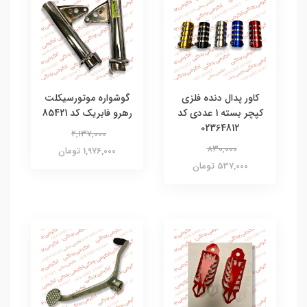
کاور پدال دنده فلزی
گوشواره موتورسیکلت
کپچر بسته 1 عددی کد
رهرو فابریک کد 85421
02364812
2,137,000
830,000
1,976,000 تومان
537,000 تومان