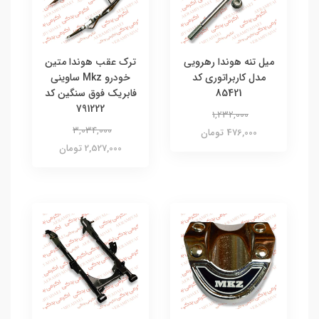
میل تنه هوندا رهرویی
ترک عقب هوندا متین
مدل کاربراتوری کد
خودرو Mkz ساوینی
85421
فابریک فوق سنگین کد
791222
1,232,000
3,034,000
476,000 تومان
2,527,000 تومان