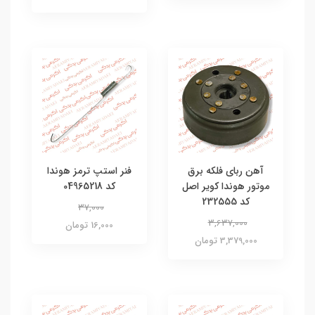
آهن ربای فلکه برق
فنر استپ ترمز هوندا
موتور هوندا کویر اصل
کد 04965218
کد 232555
37,000
3,637,000
16,000 تومان
3,379,000 تومان