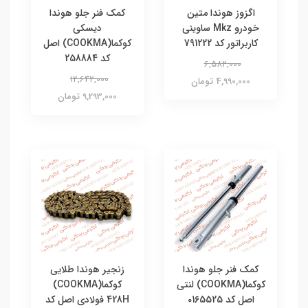
اگزوز هوندا متین
کمک فنر جلو هوندا
خودرو Mkz ساوینی
دیسکی
کاربراتور کد 791222
کوکما(COOKMA) اصل
کد 258884
6,582,000
12,642,000
4,990,000 تومان
9,293,000 تومان
کمک فنر جلو هوندا
زنجیر هوندا طلایی
کوکما(COOKMA) لنتی
کوکما(COOKMA)
اصل کد 0165525
428H فولادی اصل کد