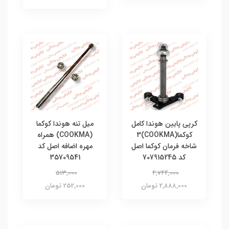
کرپی پایین هوندا کامل
میل تنه هوندا کوکما
کوکما(COOKMA)3
(COOKMA) همراه
شاخه فرمان کوکما اصل
مهره اضافه اصل کد
کد 707915245
35709541
513,000
4,744,000
2,888,000 تومان
252,000 تومان