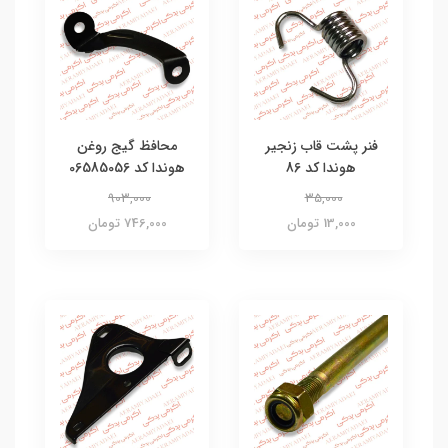
فنر پشت قاب زنجیر
محافظ گیج روغن
هوندا کد 86
هوندا کد 06585056
903,000
35,000
13,000 تومان
746,000 تومان