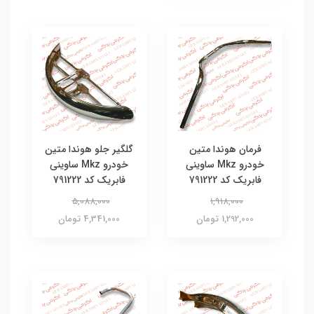
فرمان هوندا متین
گلگیر جلو هوندا متین
خودرو Mkz ساوینی
خودرو Mkz ساوینی
فابریک کد 791222
فابریک کد 791222
5,088,000
1,918,000
1,292,000 تومان
4,341,000 تومان