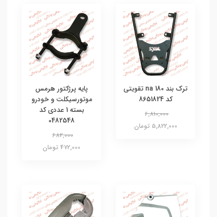
ترک بند na 180 تقویتی
پایه پرژکتور هرمس
کد 8651824
موتورسیکلت و خودرو
بسته 1 عددی کد
6,810,000
0482548
5,822,000 تومان
682,000
472,000 تومان