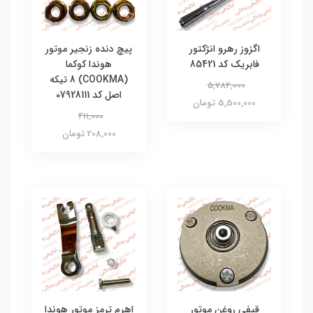
اگزوز رهرو انژکتور
پیچ دنده زنجیر موتور
فابریک کد 85421
هوندا کوکما
(COOKMA) 8 تیکه
5,782,000
اصل کد 07928111
5,500,000 تومان
411,000
208,000 تومان
قیفی روغن موتور
اهرم ترمز موتور هوندا