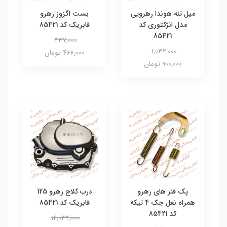
میل تنه هوندا رهرویی
بست اگزوز رهرو
مدل انژکتوری کد
فابریک کد 85421
85421
437,000
1,032,000
466,000 تومان
900,000 تومان
پک فنر های رهرو
درب کلاج رهرو 125
همراه نعل جک 4 تیکه
فابریک کد 85421
کد 85421
14,034,000