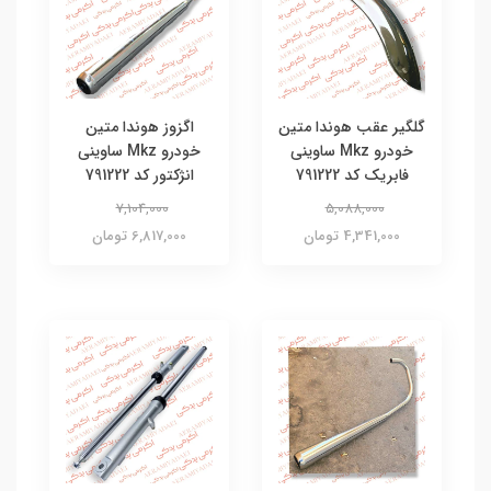
گلگیر عقب هوندا متین
اگزوز هوندا متین
خودرو Mkz ساوینی
خودرو Mkz ساوینی
فابریک کد 791222
انژکتور کد 791222
7,104,000
5,088,000
4,341,000 تومان
6,817,000 تومان