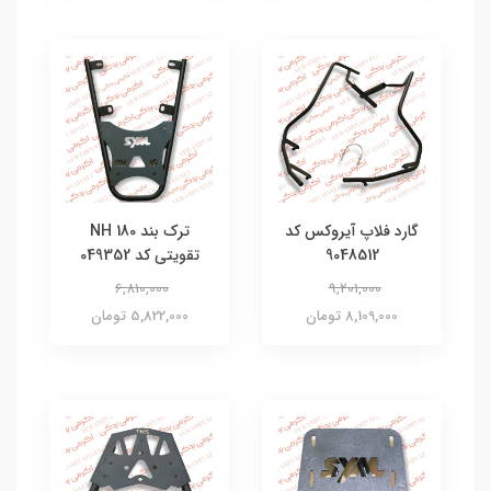
گارد فلاپ آیروکس کد
ترک بند NH 180
9048512
تقویتی کد 049352
6,810,000
9,201,000
8,109,000 تومان
5,822,000 تومان