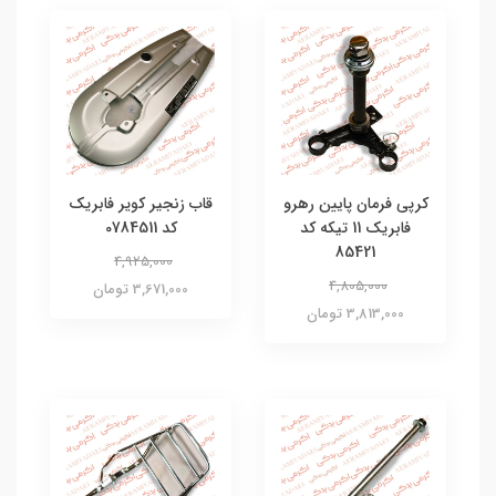
کرپی فرمان پایین رهرو
قاب زنجیر کویر فابریک
فابریک 11 تیکه کد
کد 0784511
85421
4,925,000
4,805,000
3,671,000 تومان
3,813,000 تومان