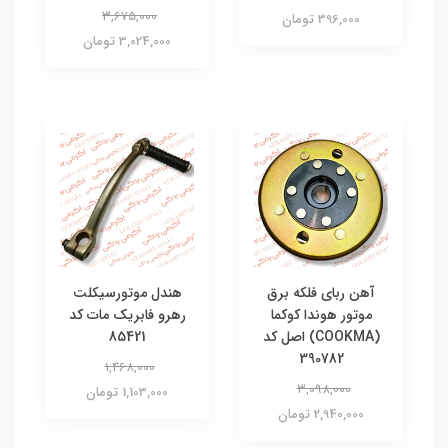
3,675,000
396,000 تومان
3,024,000 تومان
آهن ربای فلکه برق
هندل موتورسیکلت
موتور هوندا کوکما
رهرو فابریک مات کد
(COOKMA) اصل کد
85421
390782
1,468,000
3,098,000
1,103,000 تومان
2,940,000 تومان