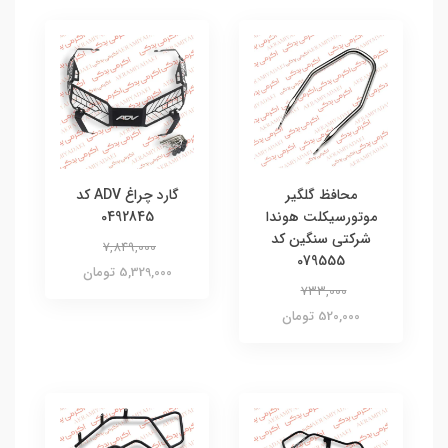
محافظ گلگیر
گارد چراغ ADV کد
موتورسیکلت هوندا
0492845
شرکتی سنگین کد
7,849,000
079555
5,329,000 تومان
733,000
520,000 تومان