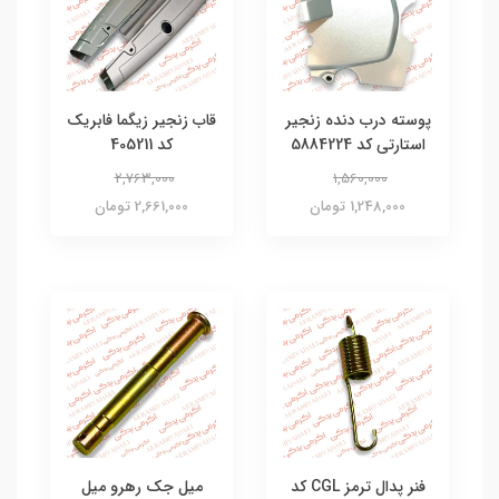
پوسته درب دنده زنجیر
قاب زنجیر زیگما فابریک
استارتی کد 5884224
کد 405211
2,763,000
1,560,000
1,248,000 تومان
2,661,000 تومان
فنر پدال ترمز CGL کد
میل جک رهرو میل