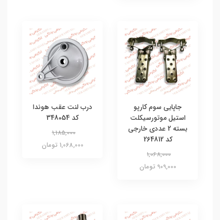
جاپایی سوم کارپو
درب لنت عقب هوندا
استیل موتورسیکلت
کد 348054
بسته 2 عددی خارجی
1,185,000
کد 264812
1,068,000 تومان
1,068,000
909,000 تومان