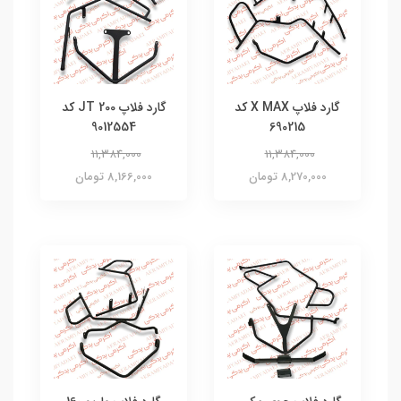
گارد فلاپ X MAX کد
گارد فلاپ JT 200 کد
9012554
690215
11,384,000
11,384,000
8,270,000 تومان
8,166,000 تومان