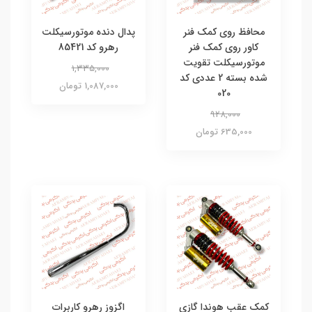
محافظ روی کمک فنر
پدال دنده موتورسیکلت
کاور روی کمک فنر
رهرو کد 85421
موتورسیکلت تقویت
1,335,000
شده بسته 2 عددی کد
1,087,000 تومان
020
928,000
635,000 تومان
کمک عقب هوندا گازی
اگزوز رهرو کاربرات