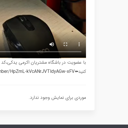
با عضویت در باشگاه مشتریان اکرمی یدکی،کد 
کنید⬅️
umber/HpZmL-kVcANrJVTldyAGw-xFV/
موردی برای نمایش وجود ندارد.