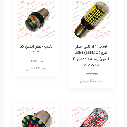
لامپ 144 تایی خطر
لامپ خطر آبتین کد
لنزو (LENZO) (فاقد
123
فلش) بسته 1 عددی. 2
472,000
کنتاکت کد
219,000 تومان
676,000
450,000 تومان