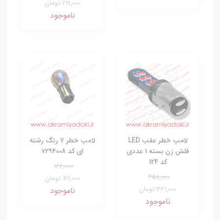
219,000 تومان
ناموجود
لامپ خطر عقب LED
لامپ خطر ۷ رنگ رشته
فلش زن بسته 1 عددی
ای کد ۷۲۹۴008
کد 124
166,000
458,000
121,000 تومان
331,000 تومان
ناموجود
ناموجود