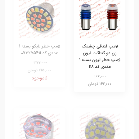
لامپ فندقی چشمک
لامپ خطر تایکو بسته 1
زن دو کنتاکت لیون
عددی کد 073255411
لامپ خطر لیون بسته 1
377,000
عددی کد 118
215,000 تومان
166,000
ناموجود
142,000 تومان