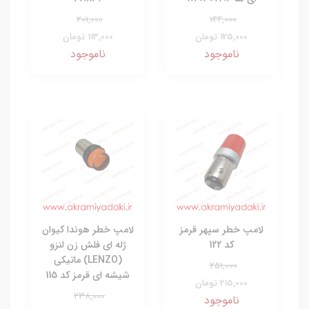
201,000
144,000
125,000 تومان
113,000 تومان
ناموجود
ناموجود
لامپ خطر سپهر قرمز
لامپ خطر هوندا کیوان
کد 122
ژله ای فلش زن لنزو
(LENZO) ماتیکی
251,000
شیشه ای قرمز کد 115
215,000 تومان
238,000
ناموجود