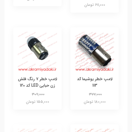
191,000 تومان
لامپ خطر یوشیما کد
لامپ خطر ۷ رنگ فلش
113
زن حبابی LED کد 120
309,000
377,000
180,000 تومان
155,000 تومان