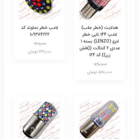
هدلایت (خطر عقب)
لامپ خطر دماوند کد
لامپ 144 تایی خطر
109384222
لنزو (LENZO) بسته 1
401,000
عددی 2 کنتاکت ((فلش
222,000 تومان
زن)) کد 124
890,000
550,000 تومان