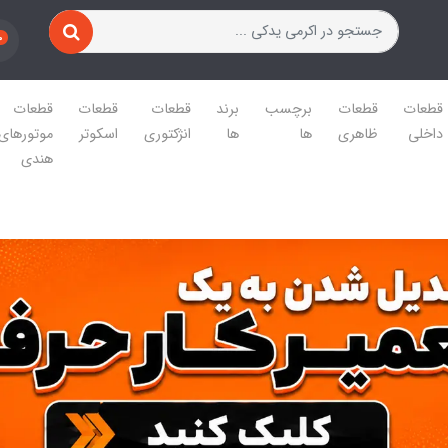
0
قطعات
قطعات
برچسب
برند
قطعات
قطعات
قطعات
داخلی
ظاهری
ها
ها
انژکتوری
اسکوتر
موتورهای
هندی