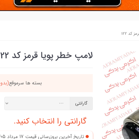
 کد 122
لامپ خطر پویا قرمز کد 122
دد
خریدتو به
5میلیون
بر
گارانتی
گارانتی را انتخاب کنید.
تاریخ آخرین بروزرسانی قیمت
17 مرداد 1405