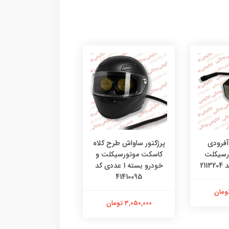
چراغ پایه دار نویا
 آفرودی
پرژکتور ساواش طرح کلاه
رسیکلت
کاسکت موتورسیکلت و
عددی کد 48481270
خودرو بسته 1 عددی کد
41410095
472,000 تومان
3,050,000 تومان