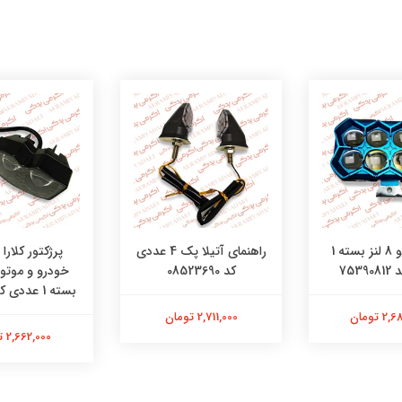
پرژکتور بلو 8 لنز بسته 1
راهنمای آتیلا پک 4 عددی
پرژکتور کلارا
753
کد 08523690
خودرو و موتو
بسته 1 عددی کد 2113204
 تومان
2,711,000 تومان
2,662,000 تومان