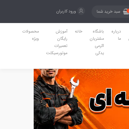
ورود کاربران
سبد خرید شما
درباره
باشگاه
خانه
آموزش
محصولات
ما
مشتریان
رایگان
ویژه
اکرمی
تعمیرات
یدکی
موتورسیکلت