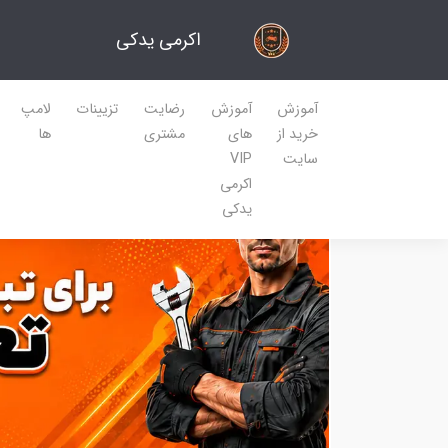
اکرمی یدکی
آموزش
آموزش
رضایت
تزیینات
لامپ
خرید از
های
مشتری
ها
سایت
VIP
اکرمی
یدکی