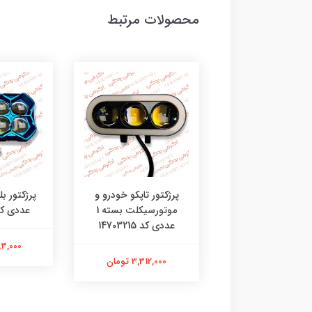
محصولات مرتبط
ی دافوس پلیسی کد
پرژکتور تاپکو خودرو و
07925845
موتورسیکلت بسته 1
عددی کد 90812
عددی کد 14703215
1,841,000 تومان
2,683,000
3,312,000 تومان