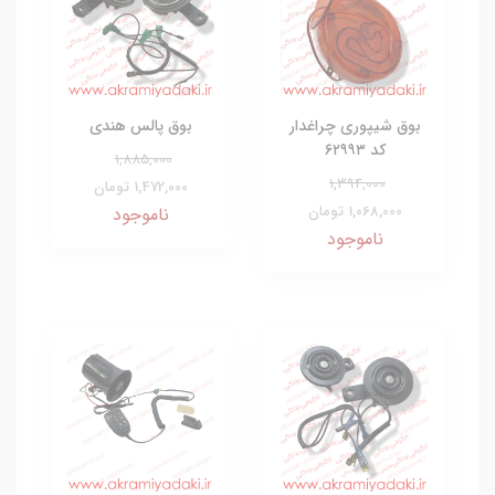
بوق شیپوری چراغدار
بوق پالس هندی
کد ۶۲۹۹۳
1,885,000
1,394,000
1,472,000 تومان
1,068,000 تومان
ناموجود
ناموجود