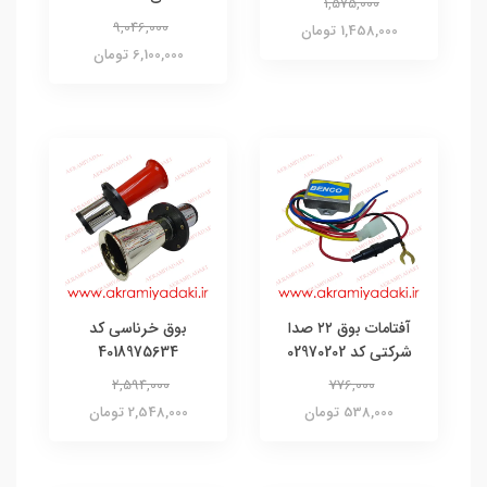
1,575,000
9,046,000
1,458,000 تومان
6,100,000 تومان
آفتامات بوق ۲۲ صدا
بوق خرناسی کد
شرکتی کد 02970202
4018975634
2,594,000
776,000
538,000 تومان
2,548,000 تومان