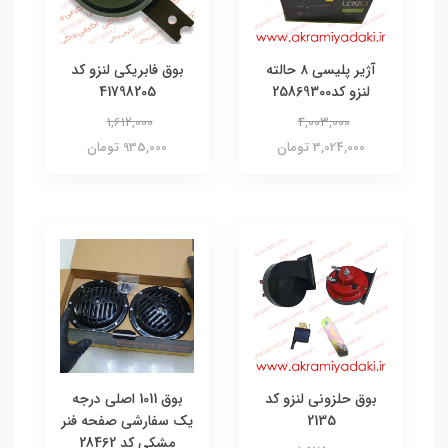
آژیر پلیسی ۸ حالته
بوق فابریکی لنزو کد
لنزو کد25869300
41798205
1,612,000
4,003,000
3,024,000 تومان
935,000 تومان
بوق حلزونی لنزو کد
بوق 1011 اصلی درجه
2135
یک سفارشی صفحه فنر
مشکی کد 28462