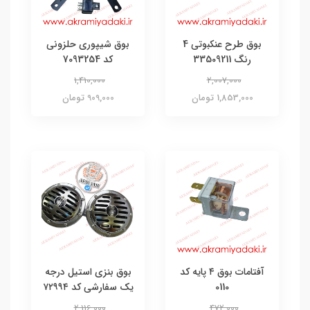
بوق طرح عنکبوتی 4
بوق شیپوری حلزونی
رنگ 33509211
کد 7093254
1,410,000
2,007,000
1,853,000 تومان
909,000 تومان
آفتامات بوق ۴ پایه کد
بوق بنزی استیل درجه
0110
یک سفارشی کد ۷۲۹۹۴
2,116,000
472,000