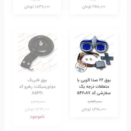
258,000 تومان
1,838,000 تومان
بوق 22 صدا اکویی با
بوق فابریک
متعلقات درجه یک
موتورسیکلت رهرو کد
سفارشی کد 542087
85421
1,809,000
1,713,000
1,298,000 تومان
1,313,000 تومان
ناموجود