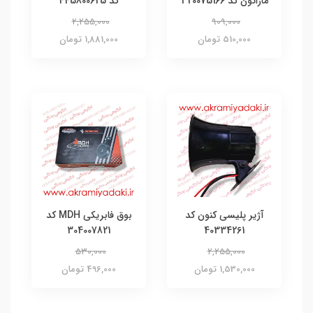
ماراتون کد 320075166
کد 445800625
2,255,000
909,000
510,000 تومان
1,881,000 تومان
آژیر پلیسی کنون کد
بوق فابریکی MDH کد
304007821
40334261
530,000
2,255,000
1,530,000 تومان
496,000 تومان