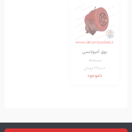
بوق آمبولانسی
309,000
271,000 تومان
ناموجود