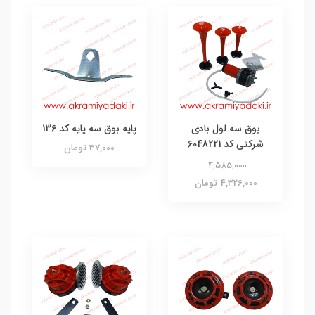
بوق سه لول بادی
پایه بوق سه پایه کد 136
شرکتی کد 6048221
37,000 تومان
4,585,000
4,326,000 تومان