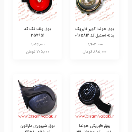
بوق هوندا کویر فابریک
بوق ولف تک کد
بدنه استیل کد 0965812
357951
1,046,000
1,903,000
885,000 تومان
705,000 تومان
بوق فابریکی هوندا
بوق شیپوری ماراتون