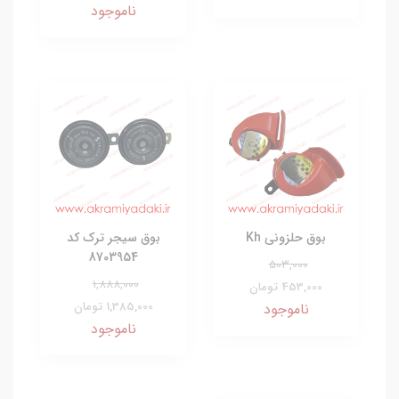
ناموجود
بوق حلزونی Kh
بوق سیجر ترک کد
8703954
503,000
1,888,000
453,000 تومان
1,385,000 تومان
ناموجود
ناموجود