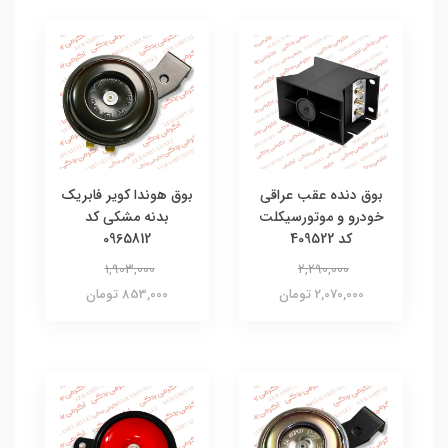
بوق دنده عقب عراقی
بوق هوندا کویر فابریک
خودرو و موتورسیکلت
بدنه مشکی کد
کد 409522
0965812
1,903,000
2,290,000
2,070,000 تومان
853,000 تومان