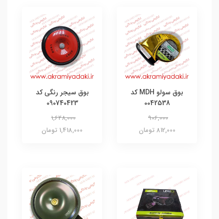
بوق سولو MDH کد
بوق سیجر رنگی کد
090740423
0042538
1,628,000
906,000
812,000 تومان
1,418,000 تومان