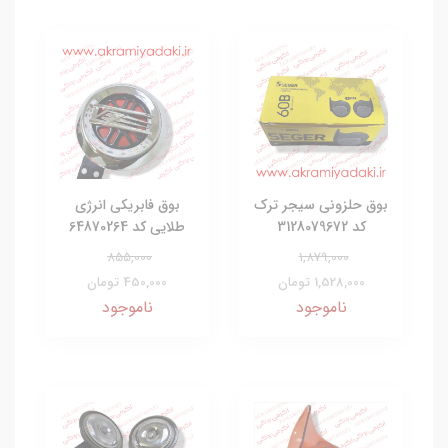
بوق حلزونی سیجر ترک
بوق فابریکی انرژی
کد 3128079672
طلایی کد 64870264
855,000
1,879,000
1,528,000 تومان
450,000 تومان
ناموجود
ناموجود