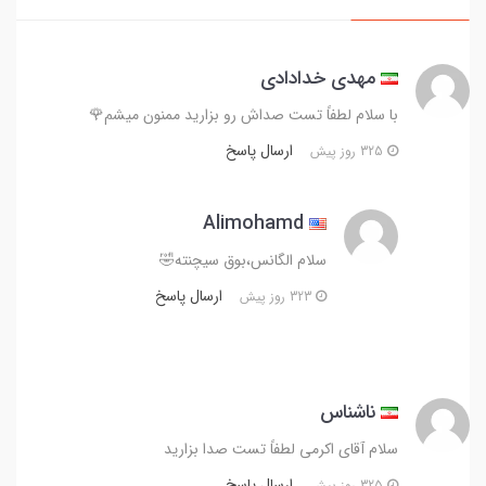
مهدی خدادادی
با سلام لطفاً تست صداش رو بزارید ممنون میشم🌹
ارسال پاسخ
325 روز پیش
Alimohamd
سلام الگانس،بوق سیچنته🤣
ارسال پاسخ
323 روز پیش
ناشناس
سلام آقای اکرمی لطفاً تست صدا بزارید
ارسال پاسخ
325 روز پیش