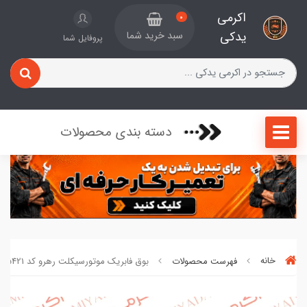
اکرمی
0
یدکی
سبد خرید شما
پروفایل شما
دسته بندی محصولات
خانه
فهرست محصولات
بوق فابریک موتورسیکلت رهرو کد 85421