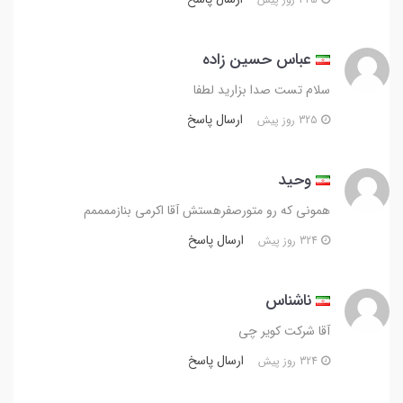
عباس حسین زاده
سلام تست صدا بزارید لطفا
ارسال پاسخ
325 روز پیش
وحید
همونی که رو متورصفرهستش آقا اکرمی بنازممممم
ارسال پاسخ
324 روز پیش
ناشناس
آقا شرکت کویر چی
ارسال پاسخ
324 روز پیش