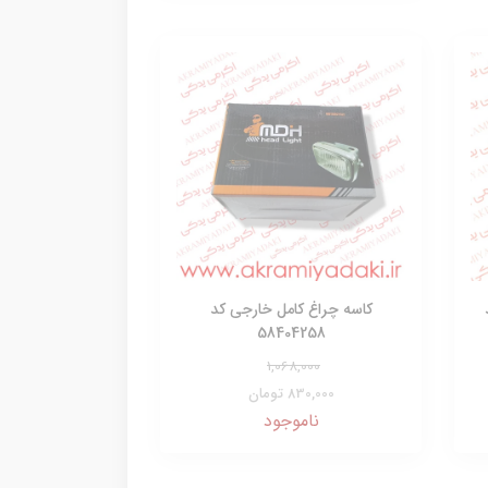
کاسه چراغ کامل خارجی کد
58404258
1,068,000
830,000 تومان
ناموجود