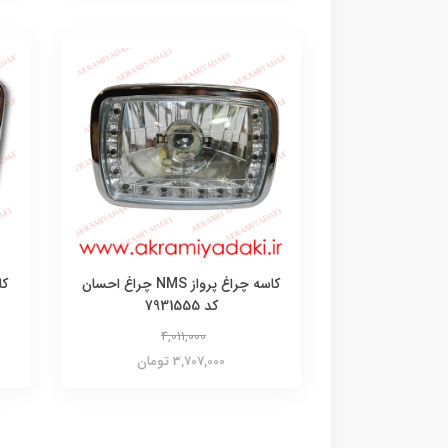
کاسه چراغ پرواز NMS چراغ احسان
کد 7931555
4,011,000
3,707,000 تومان