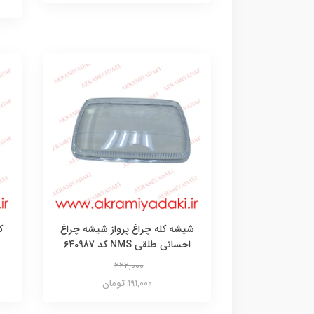
شیشه کله چراغ پرواز شیشه چراغ
ک
احسانی طلقی NMS کد 640987
222,000
191,000 تومان