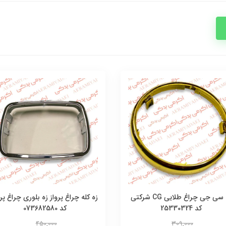
زه سی جی چراغ طلایی CG شرکتی
زه کله چراغ پرواز زه بلوری چراغ پرو
کد 25330324
کد 073682580
450,000
309,000