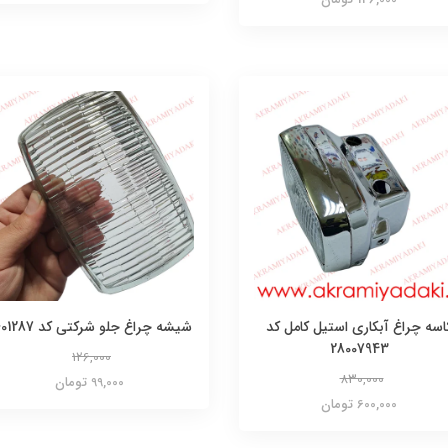
اسه چراغ آبکاری استیل کامل کد
شیشه چراغ جلو شرکتی کد 4601287
28007943
126,000
830,000
99,000 تومان
600,000 تومان