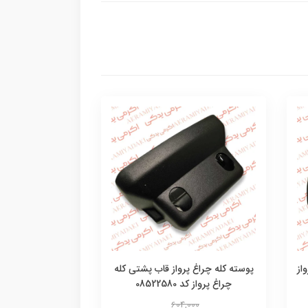
از
پوسته کله چراغ پرواز قاب پشتی کله
چراغ پرواز کد 08522580
604,000