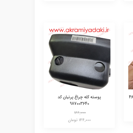
پوسته کله چراغ پرنیان کد
987003640
166,000
144,000 تومان