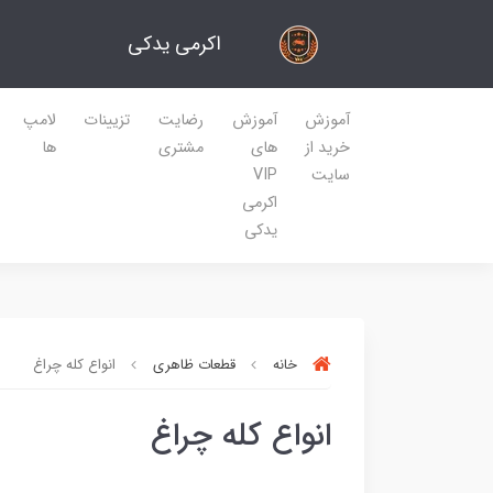
اکرمی یدکی
آموزش
آموزش
رضایت
تزیینات
لامپ
خرید از
های
مشتری
ها
سایت
VIP
اکرمی
یدکی
خانه
قطعات ظاهری
انواع کله چراغ
انواع کله چراغ