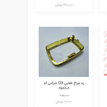
220,000 تومان
زه چراغ طلایی CDI شرکتی کد
258709
215,000
90,000 تومان