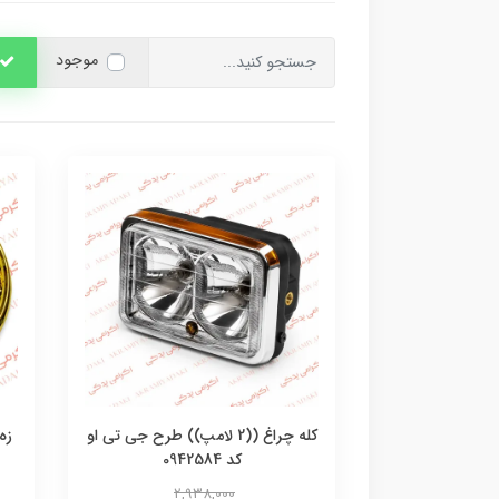
موجود
کله چراغ ((2 لامپ)) طرح جی تی او
کد 0942584
2,938,000