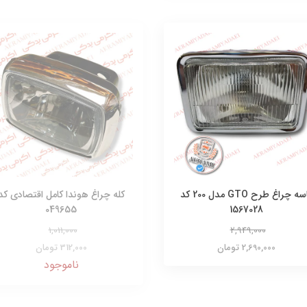
کاسه چراغ طرح GTO مدل 200 کد
کله چراغ هوندا کامل اقتصادی کد
049655
1567028
1,011,000
2,949,000
2,690,000 تومان
312,000 تومان
ناموجود