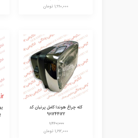
1,990,000 تومان
کله چراغ هوندا کامل پرنیان کد
961244122
پ
1,260,000
1,192,000 تومان