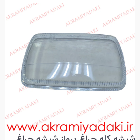
شیشه کله چراغ پرواز شیشه چراغ