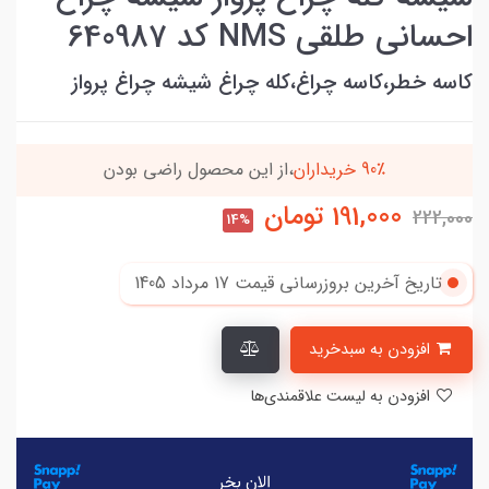
احسانی طلقی NMS کد 640987
کاسه خطر،کاسه چراغ،کله چراغ شیشه چراغ پرواز
90٪ خریداران
،از این محصول راضی بودن
191,000
تومان
222,000
14%
تاریخ آخرین بروزرسانی قیمت
17 مرداد 1405
افزودن به سبدخرید
افزودن به لیست علاقمندی‌ها