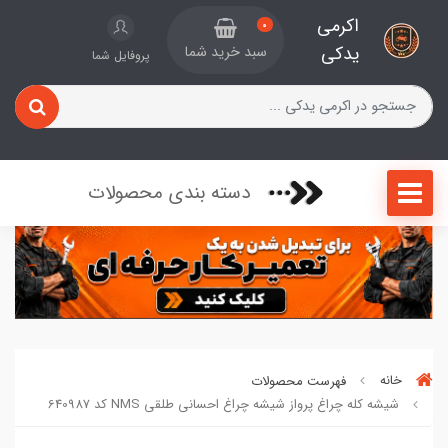
اکرمی
0
یدکی
سبد خرید شما
پروفایل شما
دسته بندی محصولات
خانه
فهرست محصولات
شیشه کله چراغ پرواز شیشه چراغ احسانی طلقی NMS کد 640987