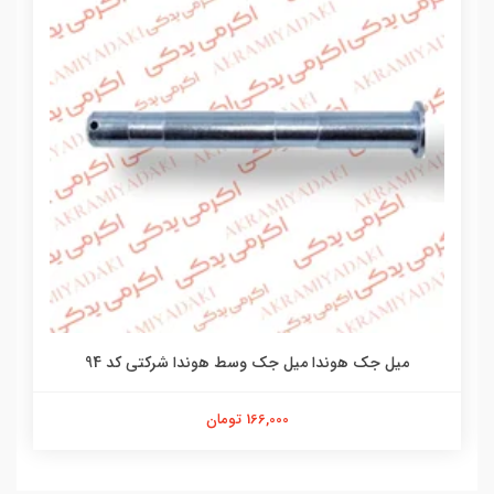
ا شرکتی کد 94
درب کلاج هوندا قاب کلاچ هوندا شرکتی کد 6042804851
3,580,000 تومان