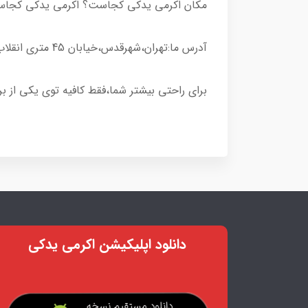
مکان اکرمی یدکی کجاست؟ اکرمی یدکی کجا
آدرس ما:تهران،شهرقدس،خیابان 45 متری انقلاب،میدان آزادی،خیابان قدس،بعد از سه راه استقلال،روبه بروی کوچه ی عزیزاده.جنب کوچه میثم 2،لوازم یدکی اکرمی.
برای راحتی بیشتر شما،فقط کافیه توی یکی از ب
دانلود اپلیکیشن اکرمی یدکی