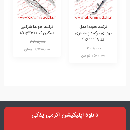
ترکبند هوندا مدل
ترکبند هوندا شرکتی
پروازی ترکبند پیشتازی
سنگین کد 87063521
کد 40622248
2,255,000
2,018,000
1,565,000 تومان
1,500,000 تومان
دانلود اپلیکیشن اکرمی یدکی