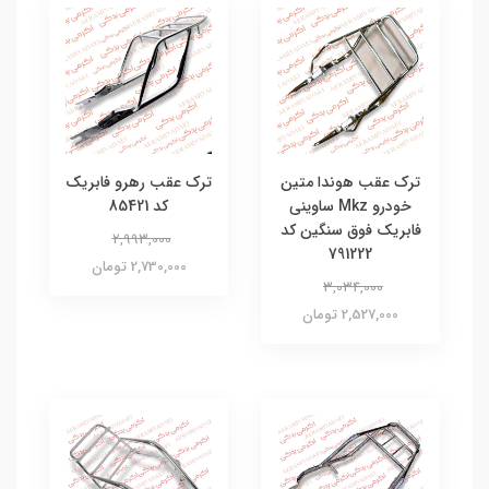
ترک عقب هوندا متین
ترک عقب رهرو فابریک
خودرو Mkz ساوینی
کد 85421
فابریک فوق سنگین کد
2,993,000
791222
2,730,000 تومان
3,034,000
2,527,000 تومان