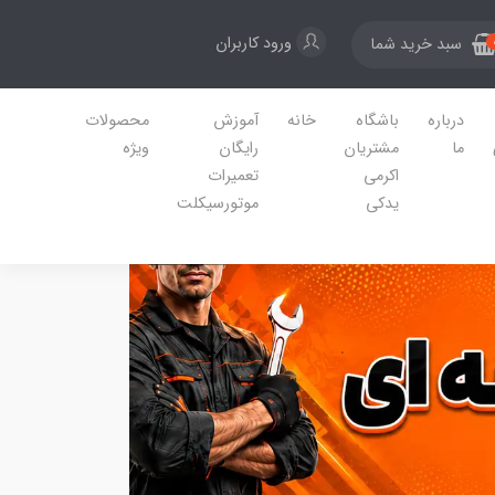
ورود کاربران
سبد خرید شما
درباره
باشگاه
خانه
آموزش
محصولات
ما
مشتریان
رایگان
ویژه
اکرمی
تعمیرات
یدکی
موتورسیکلت