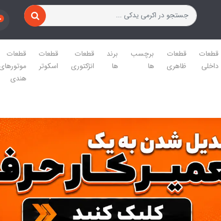
0
قطعات
قطعات
برچسب
برند
قطعات
قطعات
قطعات
داخلی
ظاهری
ها
ها
انژکتوری
اسکوتر
موتورهای
هندی