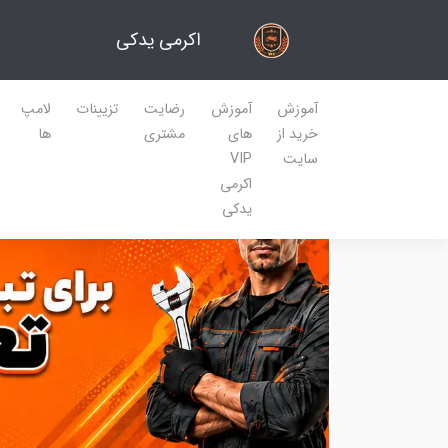
اکرمی یدکی
آموزش
آموزش
رضایت
تزیینات
لامپ
خرید از
های
مشتری
ها
سایت
VIP
اکرمی
یدکی