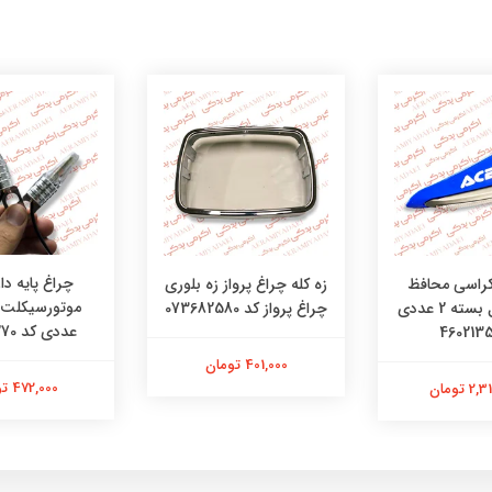
چراغ پایه دار
کراسی محافظ
زه کله چراغ پرواز زه بلوری
دست تریل بسته 2 عددی
چراغ پرواز کد 073682580
عددی کد 48481270
401,000 تومان
472,000 تومان
 تومان