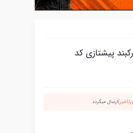
رکبند پیشتازی کد
سون،ارسالت‌رایگانه