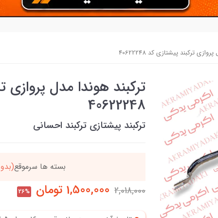
وازی ترکبند پیشتازی کد 40622248
ترکبند هوندا مدل پروازی ت
40622248
ترکبند پیشتازی ترکبند احسانی
دد
خریدتو به
5میلیون
بر
1,500,000
تومان
2,018,000
26%