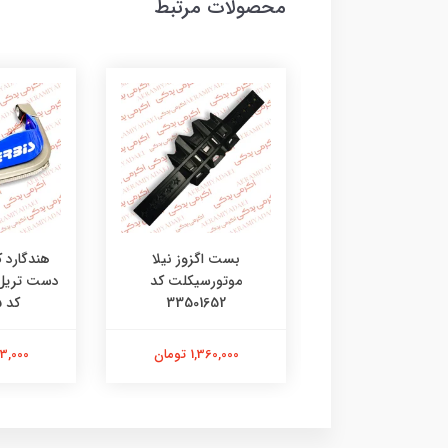
محصولات مرتبط
ی جی چراغ طلایی
بست اگزوز نیلا
هندگارد 
موتورسیکلت کد
33501652
کد 4602135
201,000 تومان
1,360,000 تومان
2,313,000