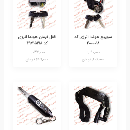
سوییچ هوندا انرژی کد
قفل فرمان هوندا انرژی
4000018
کد 49715218
1,037,000
1,190,000
806,000 تومان
649,000 تومان