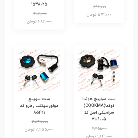
1538025
896,000
923,000
593,000 تومان
483,000 تومان
ست سوییچ هوندا
ست سوییچ
کوکما(COOKMA)
موتورسیکلت رهرو کد
سرامیکی اصل کد
85421
7109005
4,848,000
2,451,000
3,455,000 تومان
1,841,000 تومان