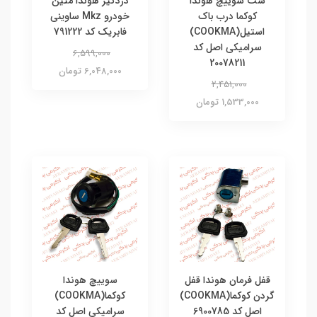
ست سوییچ هوندا
دزدگیر هوندا متین
کوکما درب باک
خودرو Mkz ساوینی
استیل(COOKMA)
فابریک کد 791222
سرامیکی اصل کد
6,599,000
20078211
6,048,000 تومان
2,451,000
1,533,000 تومان
قفل فرمان هوندا قفل
سوییچ هوندا
گردن کوکما(COOKMA)
کوکما(COOKMA)
اصل کد 6900785
سرامیکی اصل کد