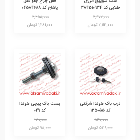
ست سوییچ انرژی
قفل چرخ جلو قفل
طلایی کد 384510934
پاشاخ کد 04584688
2,255,000
2,477,000
2,113,000 تومان
1,281,000 تومان
درب باک هوندا شرکتی
بست باک پیچی هوندا
کد 135055
کد 029
130,000
830,000
539,000 تومان
98,000 تومان