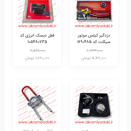
دزدگیر کیلس موتور
قفل دیسک انرژی کد
سیکلت کد 1690485
105480735
2,599,000
6,933,000
5,126,000 تومان
1,660,000 تومان