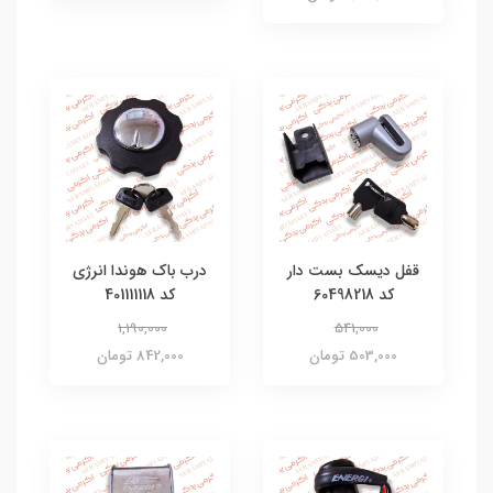
قفل دیسک بست دار
درب باک هوندا انرژی
کد 60498218
کد 401111118
1,190,000
541,000
503,000 تومان
842,000 تومان