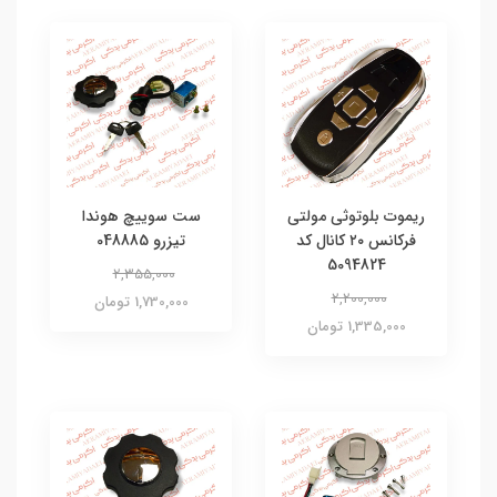
ریموت بلوتوثی مولتی
ست سوییچ هوندا
فرکانس ۲۰ کانال کد
تیزرو 048885
5094824
2,355,000
2,200,000
1,730,000 تومان
1,335,000 تومان