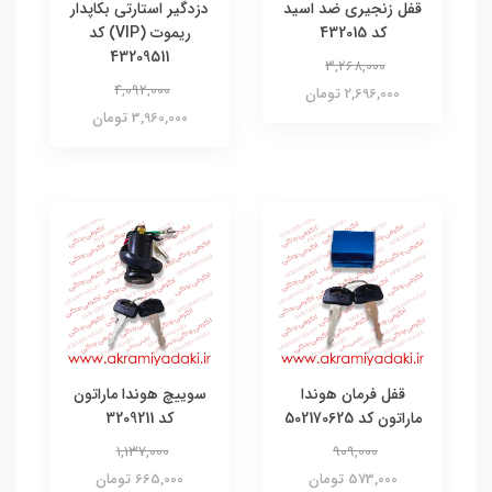
قفل زنجیری ضد اسید
دزدگیر استارتی بکاپدار
کد 432015
ریموت (VIP) کد
43209511
3,268,000
4,092,000
2,696,000 تومان
3,960,000 تومان
قفل فرمان هوندا
سوییچ هوندا ماراتون
ماراتون کد 502170625
کد 3209211
1,137,000
909,000
573,000 تومان
665,000 تومان