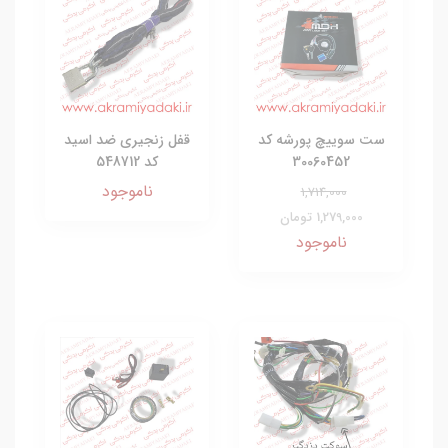
ست سوییچ پورشه کد
قفل زنجیری ضد اسید
30060452
کد 548712
ناموجود
1,714,000
1,279,000 تومان
ناموجود