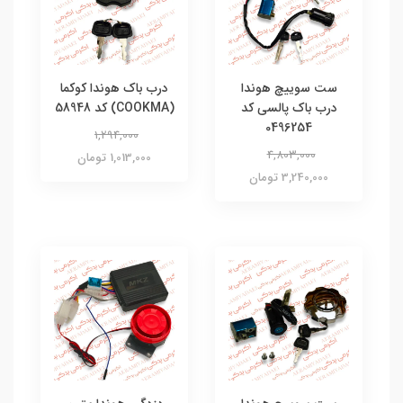
ست سوییچ هوندا
درب باک هوندا کوکما
درب باک پالسی کد
(COOKMA) کد 58948
0496254
1,294,000
4,803,000
1,013,000 تومان
3,240,000 تومان