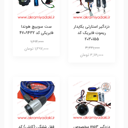
دزدگیر استارتی بکاپدار
ست سوییچ هوندا
ریموت فابریک کد
فابریکی کد 4709432
2030155
1,612,000
3,221,000
1,397,000 تومان
3,119,000 تومان
دزدگیر mp3 مخصوص
قفل شلنگی (کابلی) کد