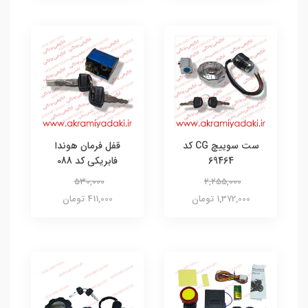
ست سوییچ CG کد
قفل فرمان هوندا
69464
فابریکی کد 088
530,000
2,255,000
1,372,000 تومان
411,000 تومان