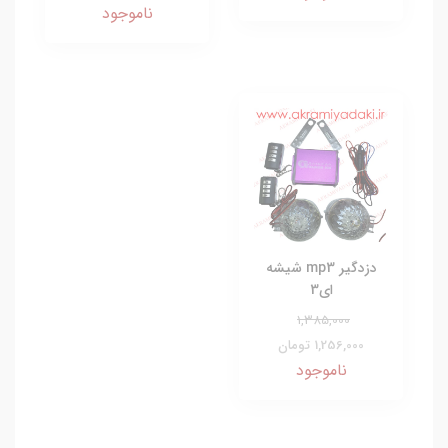
ناموجود
دزدگیر mp3 شیشه
ای3
1,385,000
1,256,000 تومان
ناموجود