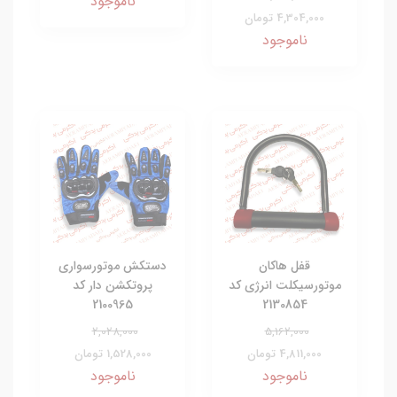
ناموجود
4,304,000 تومان
ناموجود
قفل هاکان
دستکش موتورسواری
موتورسیکلت انرژی کد
پروتکشن دار کد
2100965
2130854
2,028,000
5,162,000
4,811,000 تومان
1,528,000 تومان
ناموجود
ناموجود