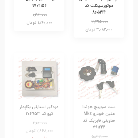
موتورسیکلت کد
9702154
865214
1,281,000
3,315,000
1,260,000 تومان
3,082,000 تومان
ست سوییچ هوندا
دزدگیر استارتی بکاپدار
متین خودرو Mkz
کیو کد 2049521
ساوینی فابریک کد
4,181,000
791222
2,648,000 تومان
5,813,000