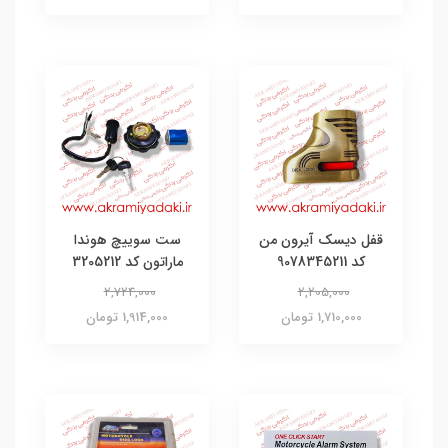
قفل دیسک آیرون من
ست سوییچ هوندا
کد 9078345211
ماراتون کد 3205212
2,724,000
2,205,000
1,710,000 تومان
1,914,000 تومان