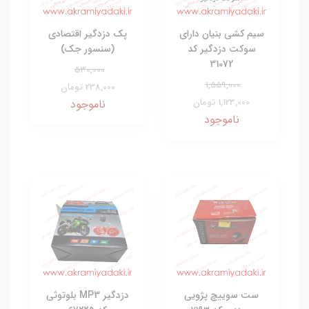
سیم کشی بنیان دارای
پک دزدگیر اقتصادی
سوکت دزدگیر کد
(سنسور جک)
31072
530,000
1,559,000
238,000 تومان
1,123,000 تومان
ناموجود
ناموجود
ست سوییچ پژویی
دزدگیر MP3 بلوتوثی