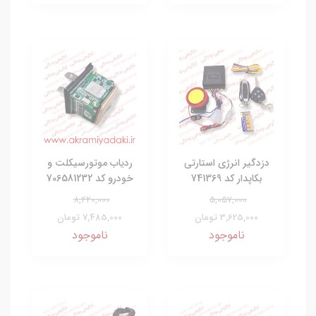
دزدگیر انرژی استارتی
ردیاب موتورسیکلت و
بکاپدار کد 741369
خودرو کد 706581232
8,220,000
5,057,000
3,625,000 تومان
7,485,000 تومان
ناموجود
ناموجود