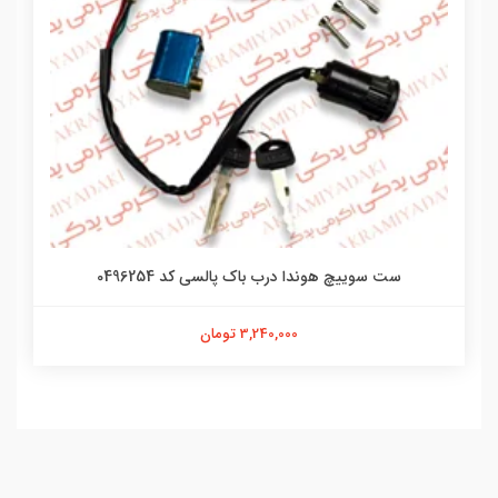
ست سوییچ هوندا درب باک پالسی کد 0496254
3,240,000 تومان