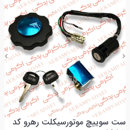
ست سوییچ موتورسیکلت رهرو کد