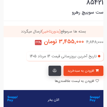
85421
ست سوییچ رهرو
خریدتو به
5میلیون
برسون،ارسالت‌رایگانه
3,455,000
تومان
4,848,000
29%
تاریخ آخرین بروزرسانی قیمت
14 مرداد 1405
افزودن به سبدخرید
افزودن به لیست علاقمندی‌ها