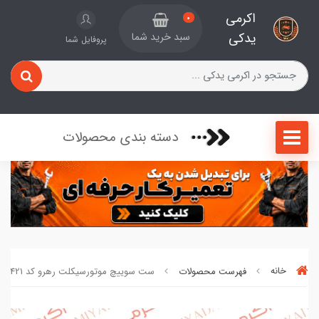
اکرمی
0
یدکی
سبد خرید شما
پروفایل شما
دسته بندی محصولات
خانه
فهرست محصولات
ست سوییچ موتورسیکلت رهرو کد 85421