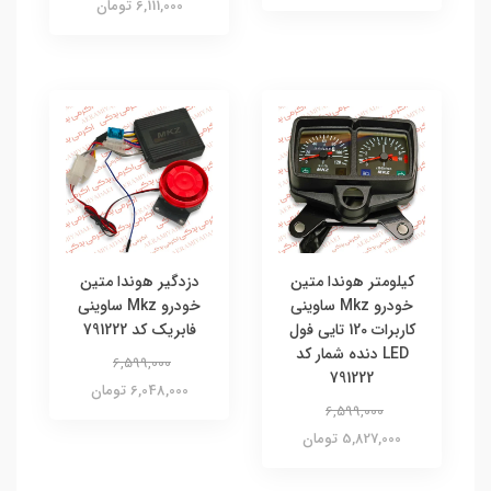
6,111,000 تومان
کیلومتر هوندا متین
دزدگیر هوندا متین
خودرو Mkz ساوینی
خودرو Mkz ساوینی
کاربرات 120 تایی فول
فابریک کد 791222
LED دنده شمار کد
6,599,000
791222
6,048,000 تومان
6,599,000
5,827,000 تومان