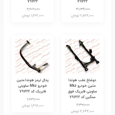
791222
791222
2,209,000
3,034,000
2,527,000 تومان
1,263,000 تومان
دوشاخ عقب هوندا
پدال ترمز هوندا متین
متین خودرو Mkz
خودرو Mkz ساوینی
ساوینی فابریک فوق
فابریک کد 791222
سنگین کد 791222
1,879,000
4,371,000
1,396,000 تومان
3,644,000 تومان