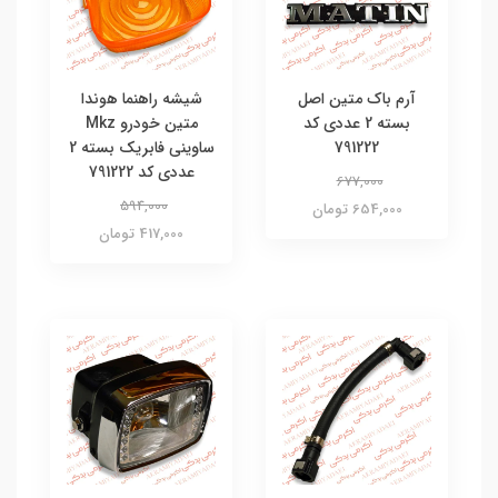
آرم باک متین اصل
شیشه راهنما هوندا
بسته 2 عددی کد
متین خودرو Mkz
791222
ساوینی فابریک بسته 2
عددی کد 791222
677,000
594,000
654,000 تومان
417,000 تومان