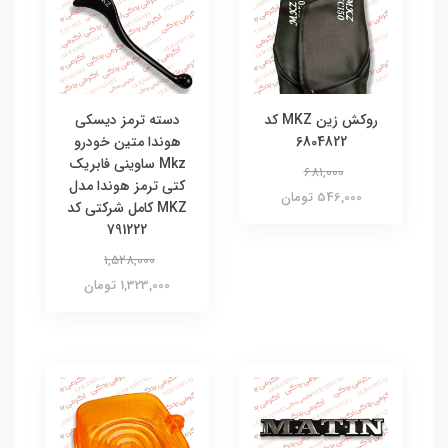
روکش زین MKZ کد
دسته ترمز دیسکی
6804822
هوندا متین خودرو
Mkz ساوینی فابریک
681,000
کتی ترمز هوندا مدل
546,000 تومان
MKZ کامل شرکتی کد
791222
1,528,000
1,323,000 تومان