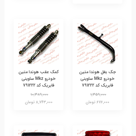
جک بغل هوندا متین
کمک عقب هوندا متین
خودرو Mkz ساوینی
خودرو Mkz ساوینی
فابریک کد 791222
فابریک کد 791222
10,389,000
1,359,000
676,000 تومان
8,743,000 تومان