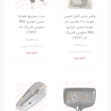
واشر بندی کامل انجین
ست سوییچ هوندا
هوندا ۲۰۰ بالانسر دار
متین خودرو Mkz
هوندا متین خودرو
ساوینی فابریک کد
Mkz ساوینی فابریک
791222
کد 791222
5,813,000
2,232,000
4,304,000 تومان
1,658,000 تومان
ناموجود
ناموجود