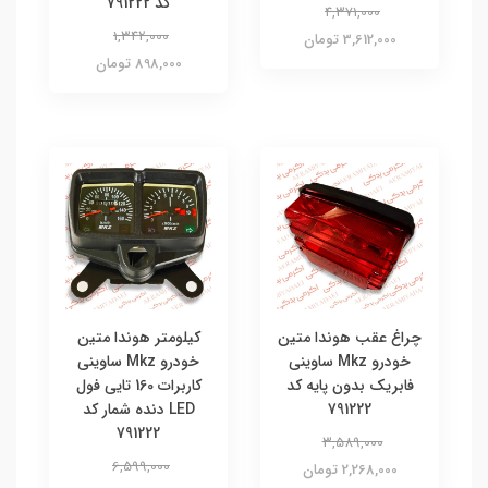
کد 791222
4,371,000
1,342,000
3,612,000 تومان
898,000 تومان
چراغ عقب هوندا متین
کیلومتر هوندا متین
خودرو Mkz ساوینی
خودرو Mkz ساوینی
فابریک بدون پایه کد
کاربرات 160 تایی فول
791222
LED دنده شمار کد
791222
3,589,000
6,599,000
2,268,000 تومان