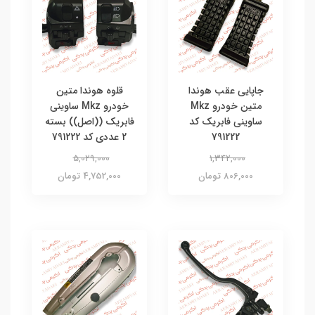
جاپایی عقب هوندا
قلوه هوندا متین
متین خودرو Mkz
خودرو Mkz ساوینی
ساوینی فابریک کد
فابریک ((اصل)) بسته
791222
2 عددی کد 791222
5,029,000
1,342,000
806,000 تومان
4,752,000 تومان