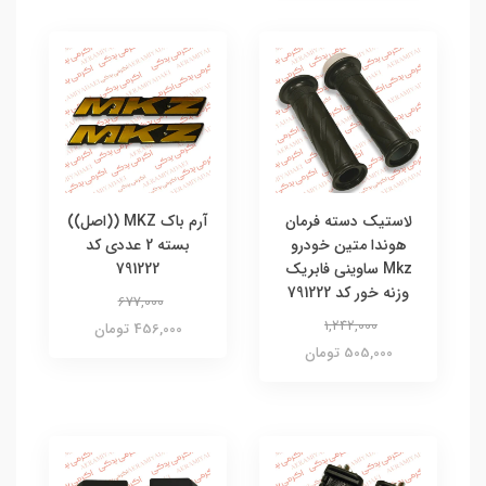
لاستیک دسته فرمان
آرم باک MKZ ((اصل))
هوندا متین خودرو
بسته 2 عددی کد
Mkz ساوینی فابریک
791222
وزنه خور کد 791222
677,000
1,242,000
456,000 تومان
505,000 تومان