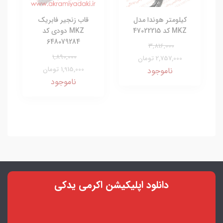
کیلومتر هوندا مدل
قاب زنجیر فابریک
MKZ کد 47022215
MKZ دودی کد
648079284
3,816,000
1,890,000
2,757,000 تومان
1,915,000 تومان
ناموجود
ناموجود
دانلود اپلیکیشن اکرمی یدکی