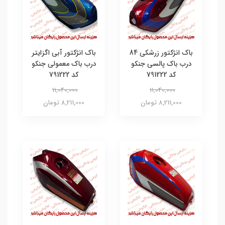
باک انژکتور زرشکی 84
باک انژکتور آبی اگزایتر
درب باک پالسی جنکو
درب باک معمولی جنکو
کد 791222
کد 791222
11,040,000
11,040,000
8,211,000 تومان
8,211,000 تومان