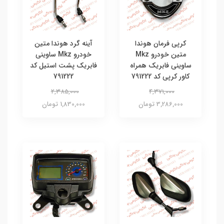
کرپی فرمان هوندا
آینه گرد هوندا متین
متین خودرو Mkz
خودرو Mkz ساوینی
ساوینی فابریک همراه
فابریک پشت استیل کد
کاور کرپی کد 791222
791222
2,385,000
4,371,000
3,286,000 تومان
1,830,000 تومان