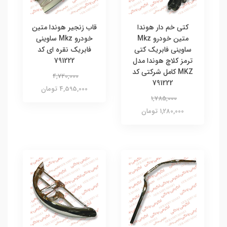
کتی خم دار هوندا
قاب زنجیر هوندا متین
متین خودرو Mkz
خودرو Mkz ساوینی
ساوینی فابریک کتی
فابریک نقره ای کد
ترمز کلاچ هوندا مدل
791222
MKZ کامل شرکتی کد
4,720,000
791222
4,595,000 تومان
1,785,000
1,280,000 تومان