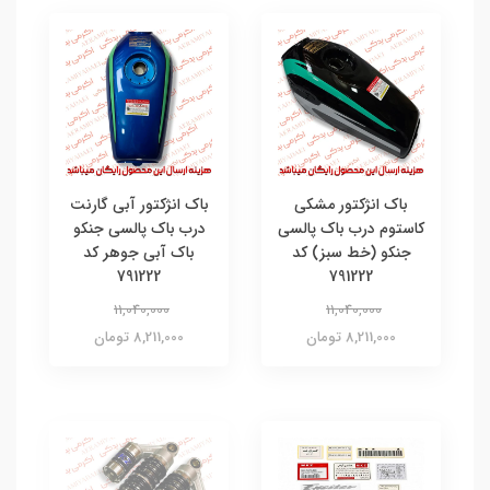
باک انژکتور مشکی
باک انژکتور آبی گارنت
کاستوم درب باک پالسی
درب باک پالسی جنکو
جنکو (خط سبز) کد
باک آبی جوهر کد
791222
791222
11,040,000
11,040,000
8,211,000 تومان
8,211,000 تومان