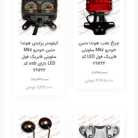
چراغ عقب هوندا متین
کیلومتر پرایدی هوندا
خودرو Mkz ساوینی
متین خودرو Mkz
فابریک فول LED کد
ساوینی فابریک فول
791222
LED دارای usb کد
791222
4,371,000
17,039,000
3,465,000 تومان
9,232,000 تومان