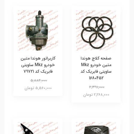
صفحه کلاج هوندا
کاربراتور هوندا متین
متین خودرو Mkz
خودرو Mkz ساوینی
ساوینی فابریک کد
فابریک کد 79721
1680452
5,884,000
2,391,000
5,560,000 تومان
2,268,000 تومان