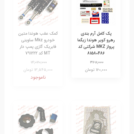
پک کامل آرم بندی
کمک عقب هوندا متین
رهرو کویر هوندا زیگما
خودرو Mkz ساوینی
پرواز MKZ شرکتی کد
فابریک گازی پمپ دار
81580486
MT کد 791222
14,070,000
368,000
160,000 تومان
13,545,000 تومان
ناموجود