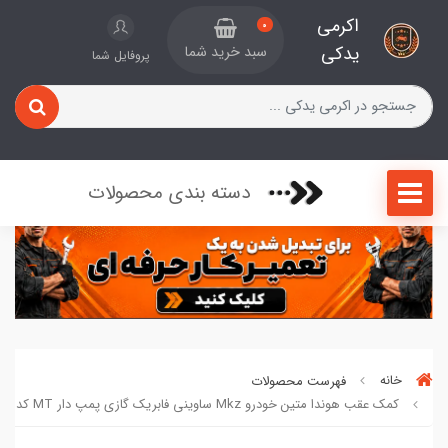
اکرمی
0
یدکی
سبد خرید شما
پروفایل شما
دسته بندی محصولات
خانه
فهرست محصولات
کمک عقب هوندا متین خودرو Mkz ساوینی فابریک گازی پمپ دار MT کد 791222