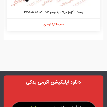
بست اگزوز نیلا موتورسیکلت کد 33501652
1,360,000 تومان
دانلود اپلیکیشن اکرمی یدکی