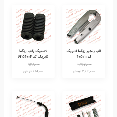
قاب زنجیر زیگما فابریک
لاستیک رکاب زیگما
کد 405211
فابریک کد 6354004
936,000
2,763,000
2,661,000 تومان
651,000 تومان