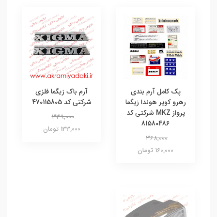
پک کامل آرم بندی
آرم باک زیگما فلزی
رهرو کویر هوندا زیگما
شرکتی کد 470115805
پرواز MKZ شرکتی کد
339,000
81580486
133,000 تومان
368,000
160,000 تومان