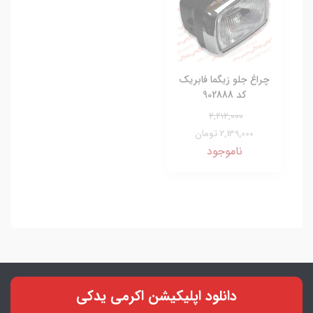
چراغ جلو زیگما فابریک
کد 902888
2,212,000
2,139,000 تومان
ناموجود
دانلود اپلیکیشن اکرمی یدکی