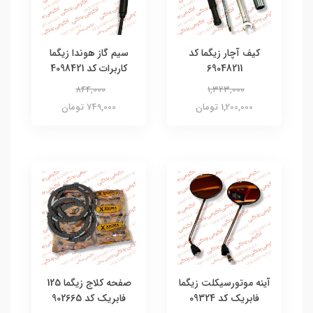
کیف آچار زیگما کد
سیم گاز هوندا زیگما
69048211
کاربرات کد 4098421
844,000
1,323,000
1,200,000 تومان
749,000 تومان
آینه موتورسیکلت زیگما
صفحه کلاج زیگما 125
فابریک کد 09324
فابریک کد 902665