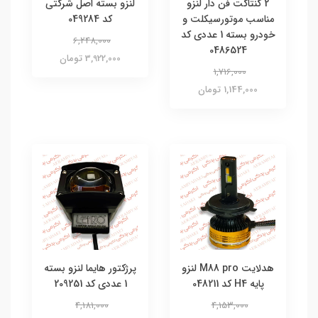
2 کنتاکت فن دار لنزو
لنزو بسته اصل شرکتی
مناسب موتورسیکلت و
کد 049284
خودرو بسته 1 عددی کد
6,248,000
0486524
3,922,000 تومان
1,716,000
1,144,000 تومان
هدلایت M88 pro لنزو
پرژکتور هایما لنزو بسته
پایه H4 کد 048211
1 عددی کد 209251
4,181,000
4,153,000