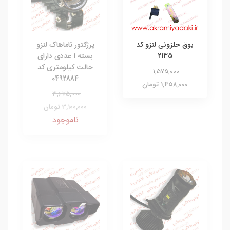
بوق حلزونی لنزو کد
پرژکتور تاماهاک لنزو
2135
بسته 1 عددی دارای
حالت کیلومتری کد
1,575,000
0492884
1,458,000 تومان
3,675,000
3,100,000 تومان
ناموجود