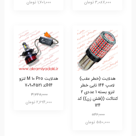
3,087,000 تومان
1,701,000 تومان
هدلایت (خطر عقب)
هدلایت M 10 Pro لنزو
لامپ 144 تایی خطر
H4کد 70904521
لنزو بسته 1 عددی 2
3,728,000
کنتاکت ((فلش زن)) کد
2,694,000 تومان
124
846,000
550,000 تومان