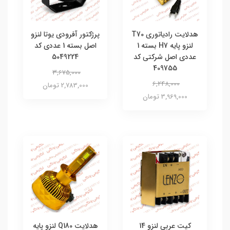
هدلایت رادیاتوری T70
پرژکتور آفرودی یوتا لنزو
لنزو پایه H7 بسته 1
اصل بسته 1 عددی کد
عددی اصل شرکتی کد
5049224
409755
3,675,000
6,248,000
2,783,000 تومان
3,969,000 تومان
کیت عربی لنزو 14
هدلایت Q180 لنزو پایه