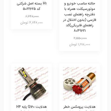
حالته مناسب خودرو و
H1 بسته اصل شرکتی
موتورسیکلت همراه با
کد 5022625
دفترچه راهنمای نصب
6,248,000
فارسی (بدون اختلال در
4,746,000 تومان
راهنمای فابریکی)کد
8049621
2,550,000
1,998,000 تومان
هدلایت پرومکس خطر
هدلایت Q160 پایه H4