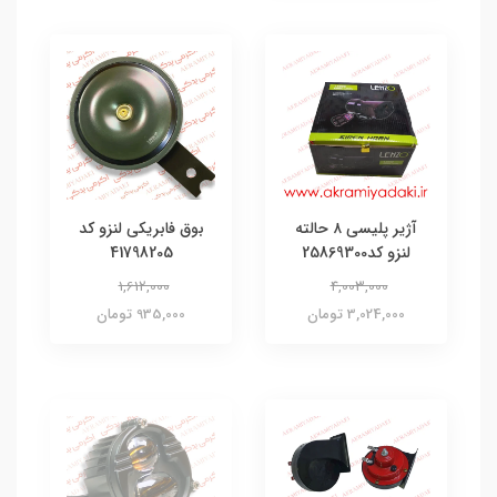
آژیر پلیسی ۸ حالته
بوق فابریکی لنزو کد
لنزو کد25869300
41798205
1,612,000
4,003,000
3,024,000 تومان
935,000 تومان