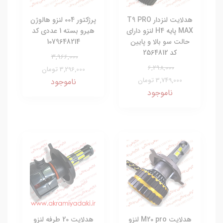
هدلایت لنزدار T9 PRO
پرژکتور 004 لنزو هالوژن
MAX پایه H4 لنزو دارای
هیرو بسته 1 عددی کد
حالت سو بالا و پایین
1079648214
کد 2564812
3,966,000
6,298,000
3,296,000 تومان
3,749,000 تومان
ناموجود
ناموجود
هدلایت M20 pro لنزو
هدلایت 20 طرفه لنزو