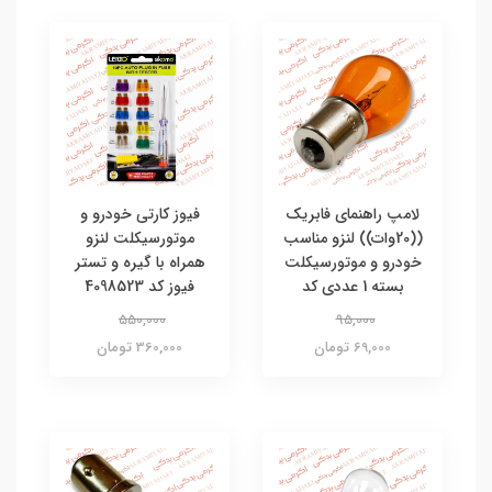
لامپ راهنمای فابریک
فیوز کارتی خودرو و
((20وات)) لنزو مناسب
موتورسیکلت لنزو
خودرو و موتورسیکلت
همراه با گیره و تستر
بسته 1 عددی کد
فیوز کد 4098523
550,000
95,000
69,000 تومان
360,000 تومان