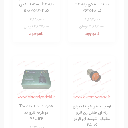
بسته 1 عددی پایه H4
پایه H4 بسته ۱ عددی
کد 0162548
کد 5080159702
3,180,000
4,692,000
3,682,000 تومان
2,637,000 تومان
ناموجود
ناموجود
لامپ خطر هوندا کیوان
هدلایت خط کات T10
ژله ای فلش زن لنزو
دوطرفه لنزو کد
ماتیکی شیشه ای قرمز
4600126
کد 115
1,649,000