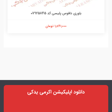
بلوری دافوس پلیسی کد 07925845
1,841,000 تومان
دانلود اپلیکیشن اکرمی یدکی