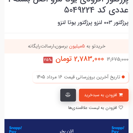
عددی کد 5049224
پرژکتور 003 لنزو پرژکتور یوتا لنزو
این کالا رو میتونی
4 قسطه
بخری
2,783,000
تومان
3,675,000
25%
تاریخ آخرین بروزرسانی قیمت
16 مرداد 1405
افزودن به سبدخرید
افزودن به لیست علاقمندی‌ها