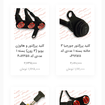
کلید پرژکتور جورجیا 3
کلید پرژکتور و هالوژن
حالته بسته 1 عددی کد
یویو (3 زون) بسته 1
04921811
عددی کد 40123511
2,735,000
2,070,000
1,117,000 تومان
1,765,000 تومان