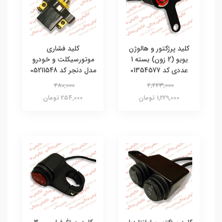
کلید پرژکتور و هالوژن
کلید فشاری
یویو (2 زون) بسته 1
موتورسیکلت و خودرو
عددی کد 01354577
مدل دنجر کد 05211548
280,000
2,223,000
1,229,000 تومان
254,000 تومان