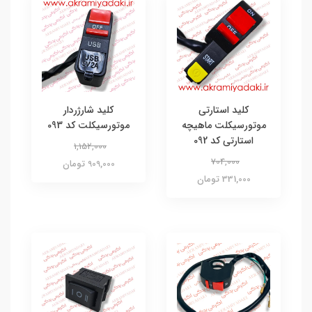
کلید استارتی
کلید شارژردار
موتورسیکلت ماهیچه
موتورسیکلت کد 093
استارتی کد 092
1,152,000
704,000
909,000 تومان
331,000 تومان