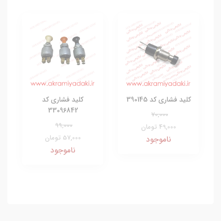
کلید فشاری کد 390145
کلید فشاری کد
33096842
70,000
99,000
49,000 تومان
57,000 تومان
ناموجود
ناموجود