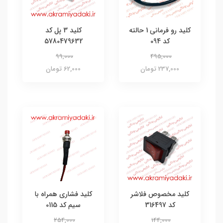
کلید رو فرمانی 1 حالته
کلید 3 پل کد
کد 094
5780479632
99,000
495,000
237,000 تومان
62,000 تومان
کلید مخصوص فلاشر
کلید فشاری همراه با
کد 316497
سیم کد 0115
254,000
144,000