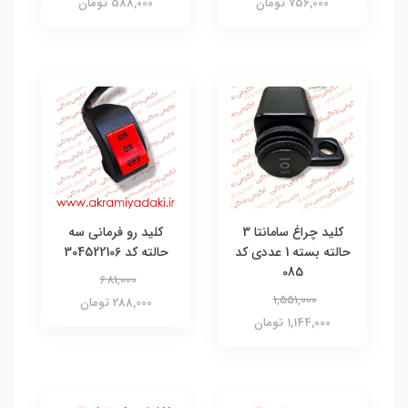
756,000 تومان
588,000 تومان
کلید چراغ سامانتا 3
کلید رو فرمانی سه
حالته بسته 1 عددی کد
حالته کد 304522106
085
681,000
1,551,000
288,000 تومان
1,144,000 تومان