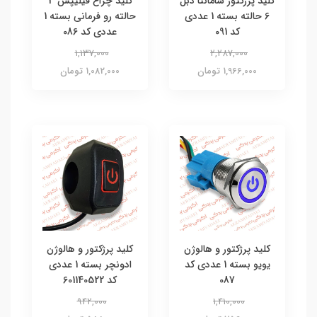
کلید پرژکتور سامانتا دبل
کلید چراغ فیلیپس 3
6 حالته بسته 1 عددی
حالته رو فرمانی بسته 1
کد 091
عددی کد 086
1,137,000
2,287,000
1,966,000 تومان
1,082,000 تومان
کلید پرژکتور و هالوژن
کلید پرژکتور و هالوژن
یویو بسته 1 عددی کد
ادونچر بسته 1 عددی
087
کد 601140522
942,000
1,410,000