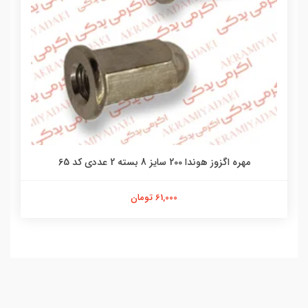
مهره اگزوز هوندا 200 سایز 8 بسته 2 عددی کد 65
61,000 تومان