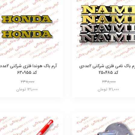
آرم باک نامی فلزی شرکتی 2عددی
آرم باک هوندا فلزی ش
کد 250485
کد 630955
238,000
238,000
121,000 تومان
121,000 تومان