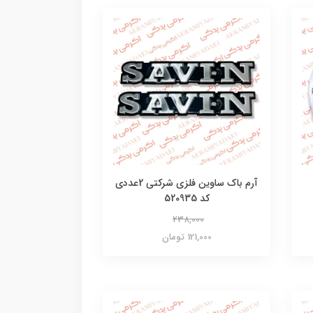
آرم باک ساوین فلزی شرکتی 2عددی
کد 520935
238,000
121,000 تومان