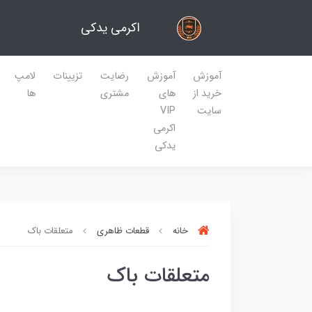
اکرمی یدکی
آموزش
آموزش
رضایت
تزیینات
لامپ
خرید از
های
مشتری
ها
سایت
VIP
اکرمی
یدکی
خانه
قطعات ظاهری
متعلقات باک
متعلقات باک