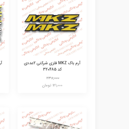
آرم باک MKZ فلزی شرکتی 2عددی
کد 320485
238,000
121,000 تومان