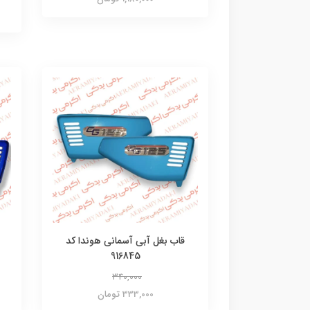
قاب بغل آبی آسمانی هوندا کد
916845
340,000
333,000 تومان