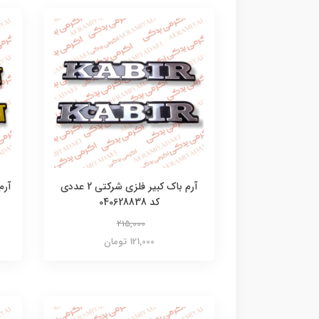
آرم باک کبیر فلزی شرکتی 2 عددی
کد 040628838
215,000
121,000 تومان