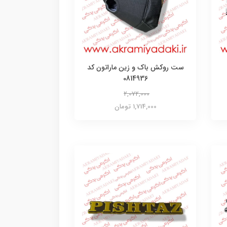
ست روکش باک و زین ماراتون کد
0814936
2,072,000
1,714,000 تومان