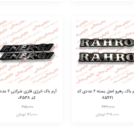
آرم باک رهرو اصل بسته 2 عددی کد
آرم باک انرژی فلزی شر
85421
کد 04538
215,000
436,000
396,000 تومان
121,000 تومان