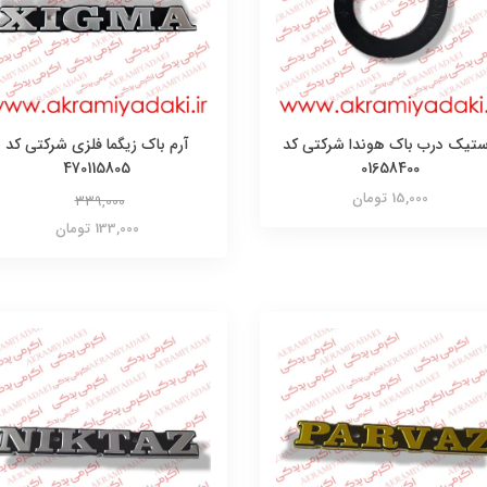
ستیک درب باک هوندا شرکتی کد
آرم باک زیگما فلزی شرکتی کد
470115805
01658400
15,000 تومان
339,000
133,000 تومان