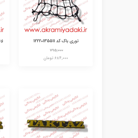
توری باک کد 12220135511
لا
795,000
684,000 تومان