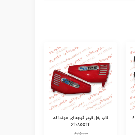
قاب بغل قرمز گوجه ای هوندا کد
64085544
635,000