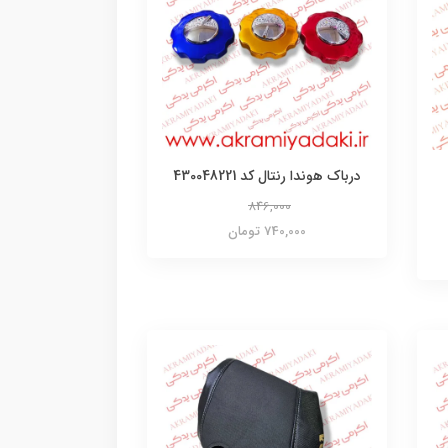
درباک هوندا رنتال کد 430048221
846,000
740,000 تومان