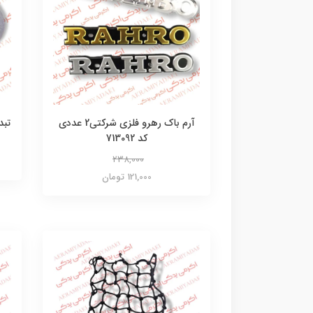
آرم باک رهرو فلزی شرکتی2 عددی
تبد
کد 713092
238,000
121,000 تومان