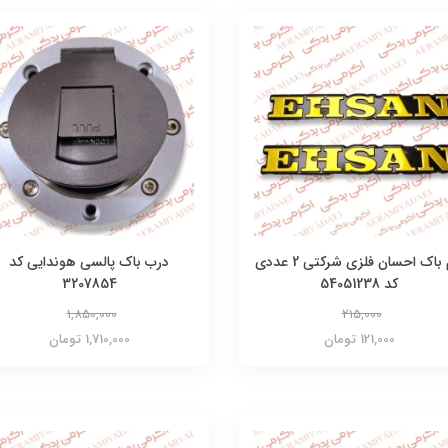
آرم باک احسان فلزی شرکتی 2 عددی
درب باک پالسی هوندایی کد
کد 54051238
3207854
1,850,000
215,000
121,000 تومان
1,710,000 تومان