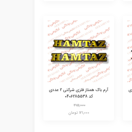
کتی 2 عددی
آرم باک همتاز فلزی شرکتی 2 عددی
کد 0406285538
215,000
121,000 تومان