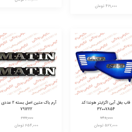
419,000 تومان
قاب بغل آبی اگزایتر هوندا کد
آرم باک متین اصل بسته 2 
791222
32007854
677,000
748,000
567,000 تومان
654,000 تومان