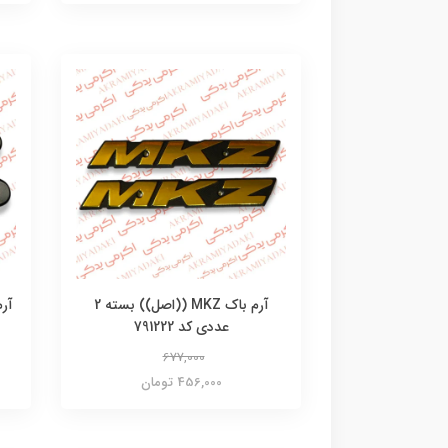
آرم باک MKZ ((اصل)) بسته 2
عددی کد 791222
677,000
456,000 تومان