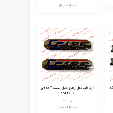
604,000 تومان
عددی کد
آرم قاب بغل رهرو اصل بسته 2 عددی
کد 85421
436,000
416,000 تومان