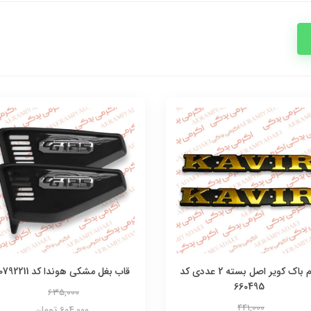
آرم باک کویر اصل بسته 2 عددی کد
قاب بغل مشکی هوندا کد 60792211
660495
635,000
441,000
604,000 تومان