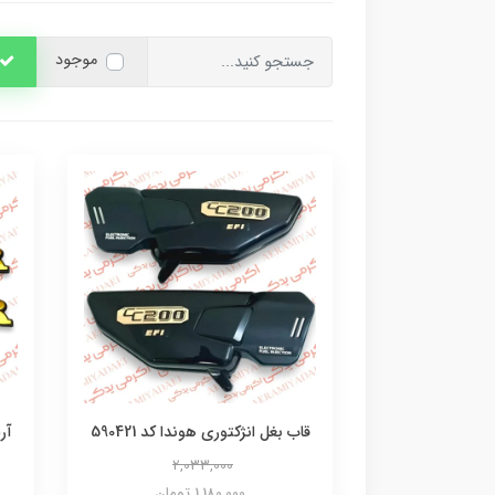
موجود
قاب بغل انژکتوری هوندا کد 590421
2,033,000
1,180,000 تومان