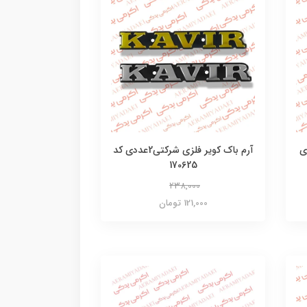
رکتی 2عددی
آرم باک کویر فلزی شرکتی2عددی کد
170625
238,000
121,000 تومان