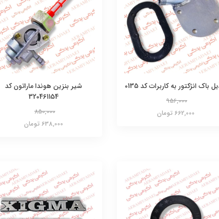
یل باک انژکتور به کاربرات کد 0135
شیر بنزین هوندا ماراتون کد
320461154
956,000
850,000
662,000 تومان
638,000 تومان