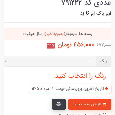
عددی کد 791222
ارم باک ام کا زد
بسته ها سرموقع
(بدون‌تاخیر)
ارسال میگردد
456,000
تومان
677,000
33%
رنگ
رنگ را انتخاب کنید.
تاریخ آخرین بروزرسانی قیمت
16 مرداد 1405
افزودن به سبدخرید