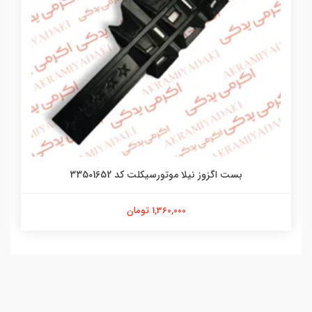
بست اگزوز نیلا موتورسیکلت کد 33501652
1,360,000 تومان