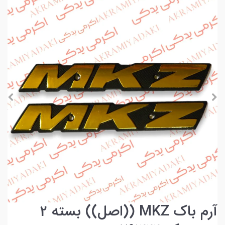
آرم باک MKZ ((اصل)) بسته 2