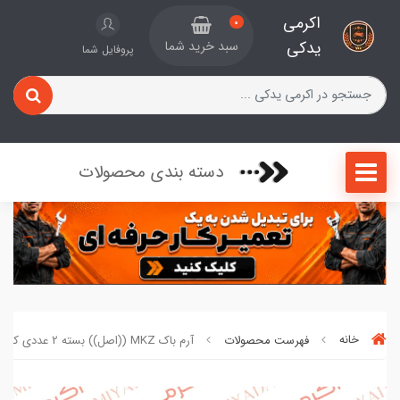
اکرمی
0
یدکی
سبد خرید شما
پروفایل شما
دسته بندی محصولات
خانه
فهرست محصولات
آرم باک MKZ ((اصل)) بسته 2 عددی کد 791222