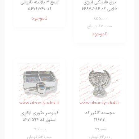
بوق فابریکی انرژی
شمع ۳ پلاتینه تایوانی
طلایی کد 64870264
کد ۵۶۷۶۱۷۴۰
ناموجود
855,000
450,000 تومان
ناموجود
مجسمه گلگیر کد
کیلومتر دکوری ابکاری
۱۹۶۳۰۱
استیل کد ۸۲025۹۴
716,000
99,000
62,000 تومان
530,000 تومان