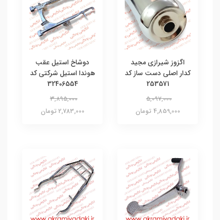
اگزوز شیرازی مجید
دوشاخ استیل عقب
کدار اصلی دست ساز کد
هوندا استیل شرکتی کد
32406554
253571
3,895,000
5,097,000
4,859,000 تومان
2,783,000 تومان