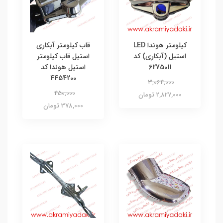
کیلومتر هوندا LED
قاب کیلومتر آبکاری
استیل (آبکاری) کد
استیل قاب کیلومتر
6275011
استیل هوندا کد
4454200
3,064,000
450,000
2,827,000 تومان
378,000 تومان