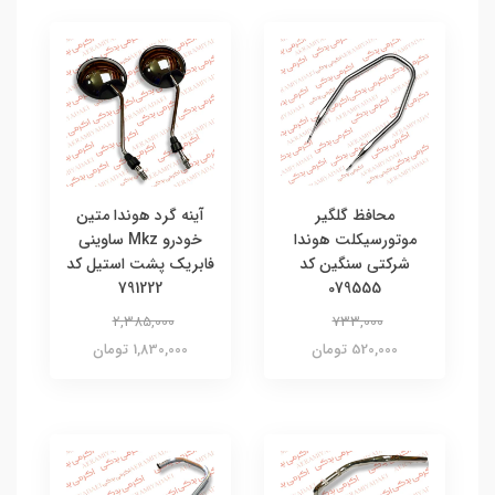
محافظ گلگیر
آینه گرد هوندا متین
موتورسیکلت هوندا
خودرو Mkz ساوینی
شرکتی سنگین کد
فابریک پشت استیل کد
791222
079555
2,385,000
733,000
520,000 تومان
1,830,000 تومان