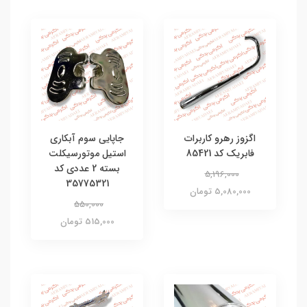
اگزوز رهرو کاربرات
جاپایی سوم آبکاری
فابریک کد 85421
استیل موتورسیکلت
بسته 2 عددی کد
5,196,000
35775321
5,080,000 تومان
550,000
515,000 تومان