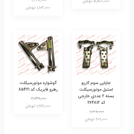
1,468,000
5,500,000 تومان
1,103,000 تومان
جاپایی سوم کارپو
گوشواره موتورسیکلت
استیل موتورسیکلت
رهرو فابریک کد 85421
بسته 2 عددی خارجی
2,137,000
کد 264812
1,976,000 تومان
1,068,000
909,000 تومان