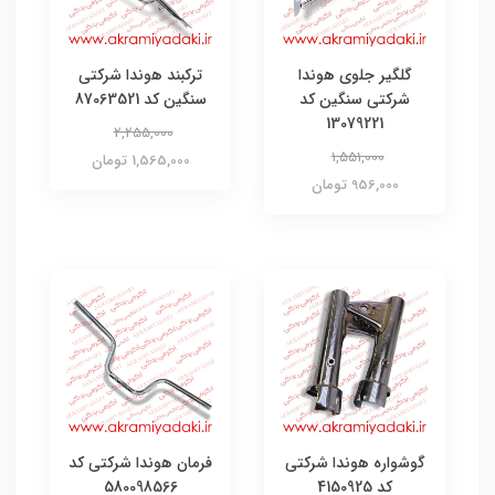
گلگیر جلوی هوندا
ترکبند هوندا شرکتی
شرکتی سنگین کد
سنگین کد 87063521
13079221
2,255,000
1,551,000
1,565,000 تومان
956,000 تومان
گوشواره هوندا شرکتی
فرمان هوندا شرکتی کد
کد 4150925
580098566