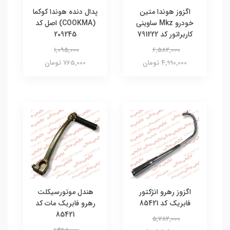
اگزوز هوندا متین
پدال دنده هوندا کوکما
خودرو Mkz ساوینی
(COOKMA) اصل کد
کاربراتور کد 791222
209245
1,095,000
6,582,000
4,990,000 تومان
765,000 تومان
اگزوز رهرو انژکتور
هندل موتورسیکلت
فابریک کد 85421
رهرو فابریک مات کد
85421
5,782,000