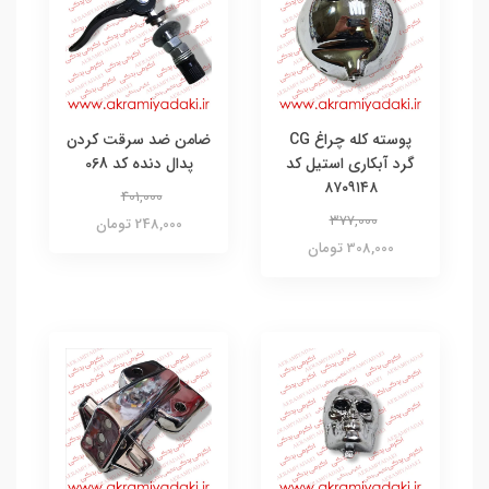
پوسته کله چراغ CG
ضامن ضد سرقت کردن
گرد آبکاری استیل کد
پدال دنده کد 068
۸۷۰۹۱۴۸
401,000
377,000
248,000 تومان
308,000 تومان