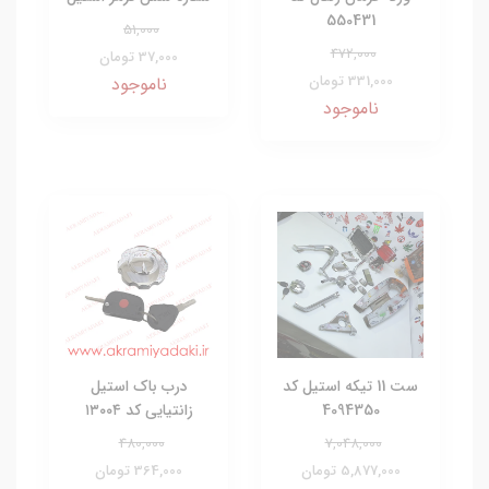
550431
51,000
472,000
37,000 تومان
331,000 تومان
ناموجود
ناموجود
ست 11 تیکه استیل کد
درب باک استیل
4094350
زانتیایی کد ۱۳۰۰۴
480,000
7,048,000
5,877,000 تومان
364,000 تومان