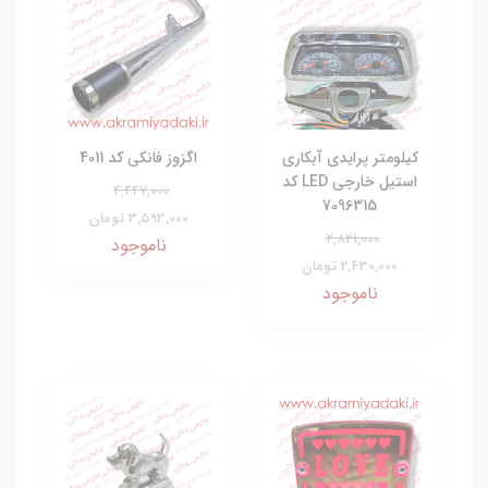
کیلومتر پرایدی آبکاری
اگزوز فانکی کد 4011
استیل خارجی LED کد
4,447,000
7096315
3,593,000 تومان
2,821,000
ناموجود
2,430,000 تومان
ناموجود