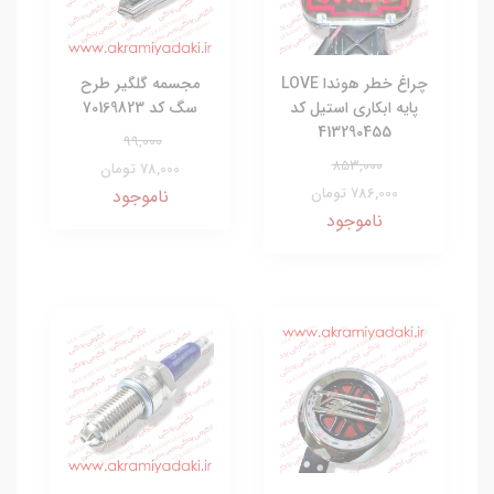
چراغ خطر هوندا LOVE
مجسمه گلگیر طرح
پایه ابکاری استیل کد
سگ کد 70169823
413290455
99,000
853,000
78,000 تومان
786,000 تومان
ناموجود
ناموجود