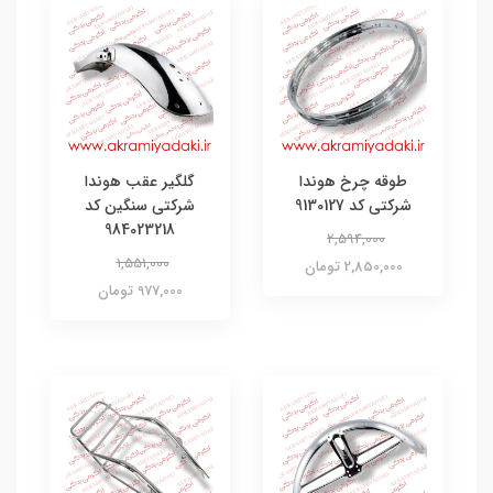
طوقه چرخ هوندا
گلگیر عقب هوندا
شرکتی کد 9130127
شرکتی سنگین کد
984023218
2,594,000
1,551,000
2,850,000 تومان
977,000 تومان