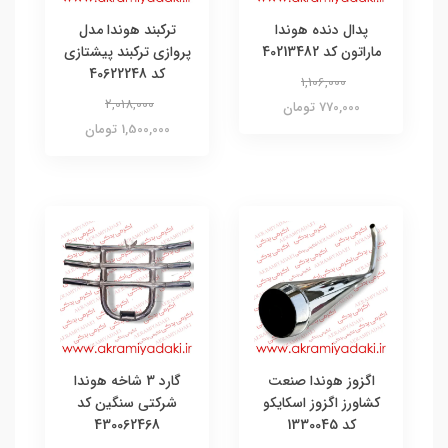
پدال دنده هوندا
ترکبند هوندا مدل
ماراتون کد 40213482
پروازی ترکبند پیشتازی
کد 40622248
1,106,000
2,018,000
770,000 تومان
1,500,000 تومان
اگزوز هوندا صنعت
گارد 3 شاخه هوندا
کشاورز اگزوز اسکایکو
شرکتی سنگین کد
کد 1330045
430062468