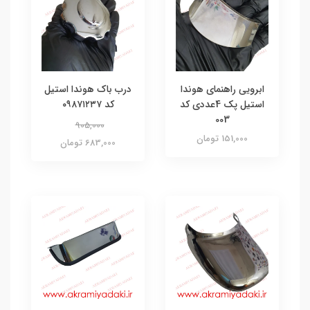
ابرویی راهنمای هوندا
درب باک هوندا استیل
استیل پک 4عددی کد
کد ۰۹۸۷۱۲۳۷
003
905,000
151,000 تومان
683,000 تومان