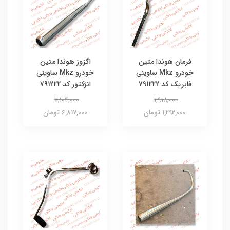
فرمان هوندا متین
اگزوز هوندا متین
خودرو Mkz ساوینی
خودرو Mkz ساوینی
فابریک کد 791222
انژکتور کد 791222
7,104,000
1,918,000
1,292,000 تومان
6,817,000 تومان