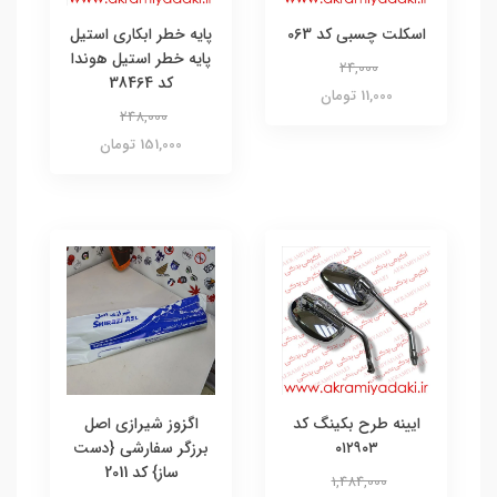
اسکلت چسبی کد 063
پایه خطر ابکاری استیل
پایه خطر استیل هوندا
24,000
کد 38464
11,000 تومان
248,000
151,000 تومان
ایینه طرح بکینگ کد
اگزوز شیرازی اصل
۰۱۲۹۰۳
برزگر سفارشی {دست
ساز} کد 2011
1,484,000