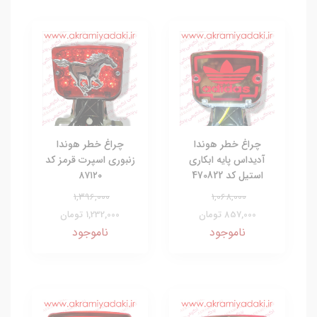
چراغ خطر هوندا
چراغ خطر هوندا
آدیداس پایه ابکاری
زنبوری اسپرت قرمز کد
استیل کد 470822
۸۷۱۲۰
1,396,000
1,068,000
857,000 تومان
1,232,000 تومان
ناموجود
ناموجود