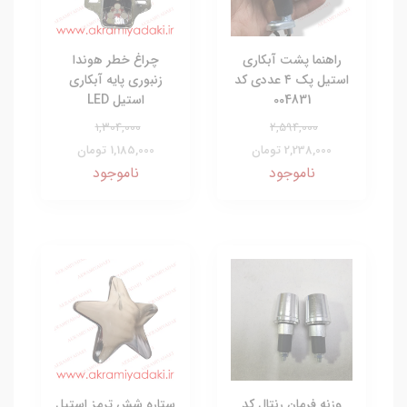
راهنما پشت آبکاری
چراغ خطر هوندا
استیل پک ۴ عددی کد
زنبوری پایه آبکاری
004831
استیل LED
1,304,000
2,594,000
2,238,000 تومان
1,185,000 تومان
ناموجود
ناموجود
وزنه فرمان رنتال کد
ستاره شش ترمز استیل