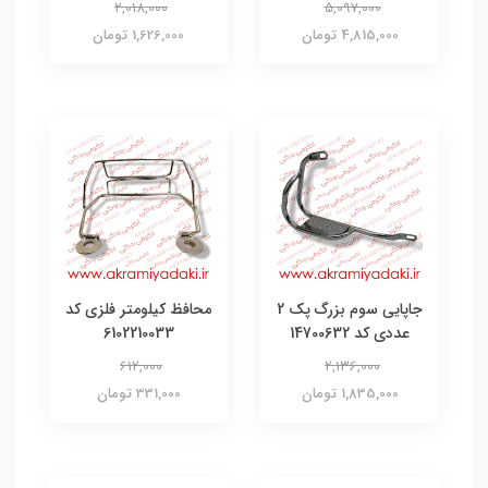
2,018,000
5,097,000
4,815,000 تومان
1,626,000 تومان
جاپایی سوم بزرگ پک 2
محافظ کیلومتر فلزی کد
عددی کد 14700632
6102210033
612,000
2,136,000
1,835,000 تومان
331,000 تومان