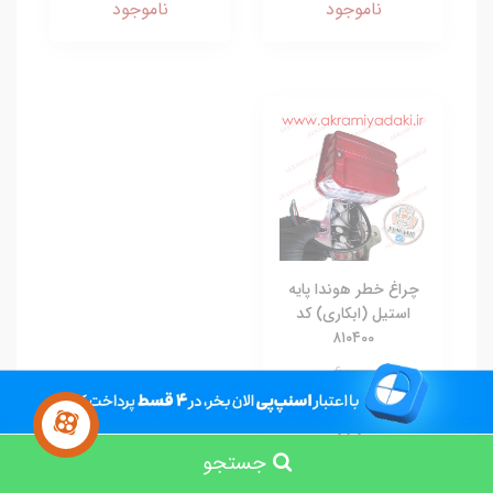
ناموجود
ناموجود
چراغ خطر هوندا پایه
استیل (ابکاری) کد
۸۱۰۴00
600,000
372,000 تومان
ناموجود
جستجو