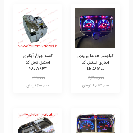
کیلومتر هوندا پرایدی
کاسه چراغ آبکاری
ابکاری استیل کد
استیل کامل کد
28007943
LED85100
830,000
4,350,000
4,053,000 تومان
600,000 تومان