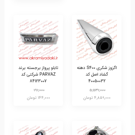
اگزوز شکری S400 دهنه
تابلو پرواز برجسته برند
گشاد اصل کد
PARVAZ شرکتی کد
84123007
40050032
191,000
5,531,000
4,859,000 تومان
144,000 تومان