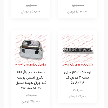
885,000
1,450,000
1,390,000 تومان
756,000 تومان
ارم باک نیکتاز فلزی
پوسته کله چراغ CDI
بسته 2 عددی کد
آبکاری استیل پوسته
57096318
کله چراغ هوندا استیل
کد 316480752
309,000
238,000
121,000 تومان
146,000 تومان