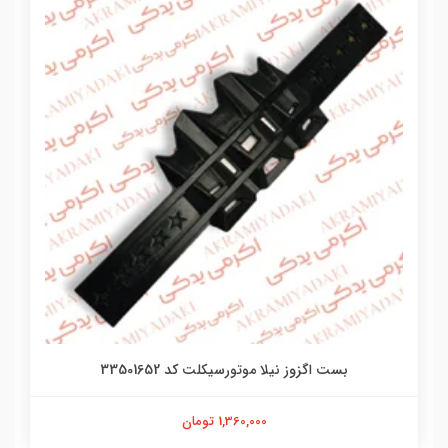
بست اگزوز نیلا موتورسیکلت کد 33501652
1,360,000 تومان