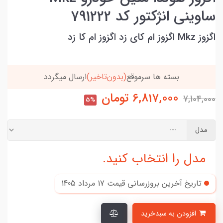
ساوینی انژکتور کد 791222
اگزوز Mkz اگزوز ام کای زد اگزوز ام کا زد
بسته ها سرموقع
(بدون‌تاخیر)
ارسال میگردد
خریدتو
6,817,000
تومان
7,104,000
5%
مدل
مدل را انتخاب کنید.
تاریخ آخرین بروزرسانی قیمت
17 مرداد 1405
افزودن به سبدخرید