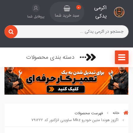
اکرمی
0
یدکی
سبد خرید شما
پروفایل شما
دسته بندی محصولات
خانه
فهرست محصولات
اگزوز هوندا متین خودرو Mkz ساوینی انژکتور کد 791222