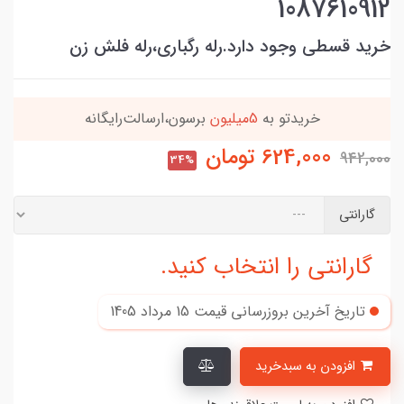
1087610912
خرید قسطی وجود دارد.رله رگباری،رله فلش زن
خریدتو به
5میلیون
برسون،ارسالت‌رایگانه
624,000
تومان
942,000
34%
گارانتی
گارانتی را انتخاب کنید.
تاریخ آخرین بروزرسانی قیمت
15 مرداد 1405
افزودن به سبدخرید