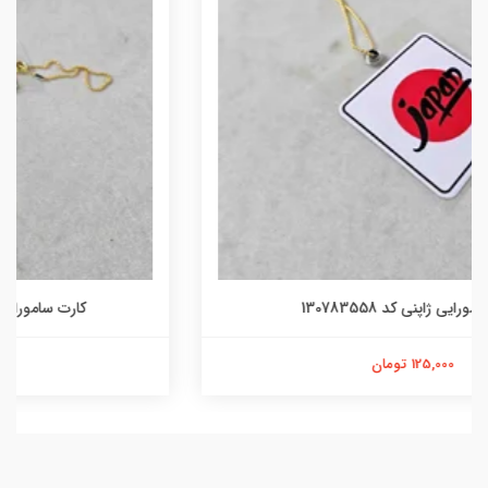
کارت سامورایی ژاپنی ای کاش کد 1409355
144,000 تومان