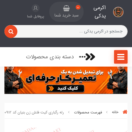
اکرمی
0
یدکی
سبد خرید شما
پروفایل شما
دسته بندی محصولات
خانه
فهرست محصولات
رله رگباری کیت فلش زن بنیان کد 1087610912