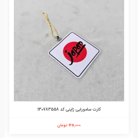
کارت سامورایی ژاپنی کد 130783558
125,000 تومان