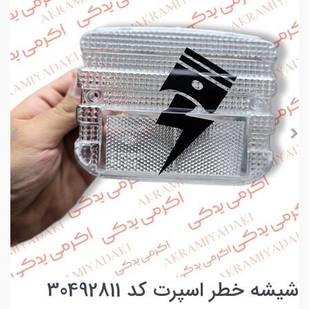
شیشه خطر اسپرت کد 30492811