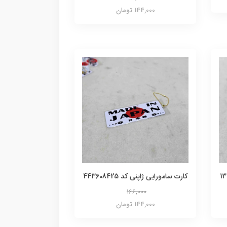
144,000 تومان
کارت سامورایی ژاپنی کد 443608425
166,000
144,000 تومان