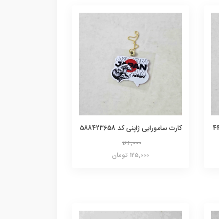
کارت سامورایی ژاپنی کد 588423658
166,000
125,000 تومان