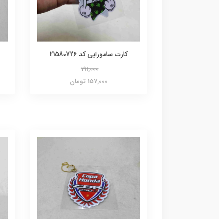
کارت سامورایی کد 21580726
191,000
157,000 تومان