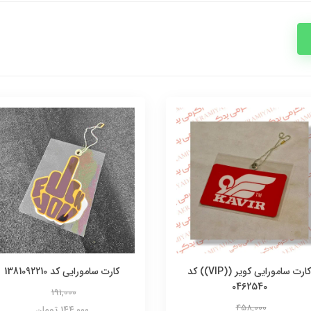
کارت سامورایی کویر ((VIP)) کد
کارت سامورایی کد 1381092210
0462540
191,000
458,000
144,000 تومان