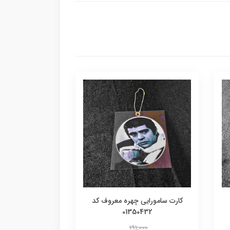
کارت سامورایی چهره معروف کد
01350432
191,000