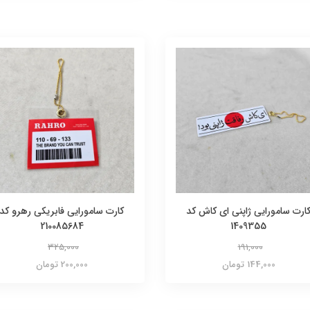
ارت سامورایی ژاپنی ای کاش کد
کارت سامورایی فابریکی رهرو کد
210085684
1409355
325,000
191,000
144,000 تومان
200,000 تومان