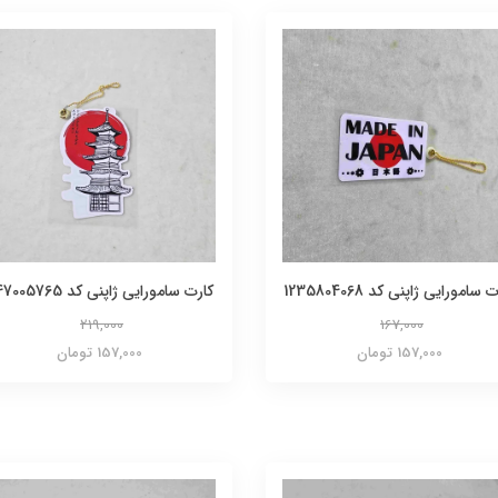
 سامورایی ژاپنی کد 1235804068
کارت سامورایی ژاپنی کد 447005765
219,000
167,000
157,000 تومان
157,000 تومان