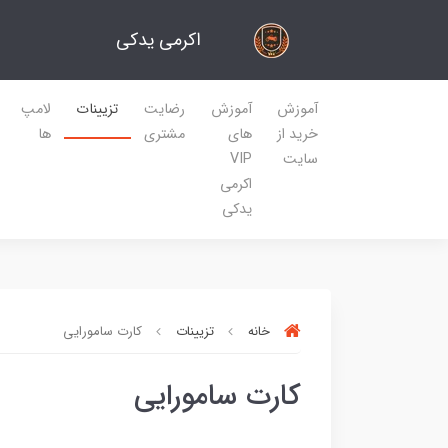
اکرمی یدکی
آموزش
آموزش
رضایت
تزیینات
لامپ
خرید از
های
مشتری
ها
سایت
VIP
اکرمی
یدکی
خانه
تزیینات
کارت سامورایی
کارت سامورایی