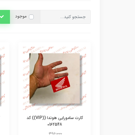
موجود
کارت سامورایی هوندا ((VIP)) کد
0162548
396,000