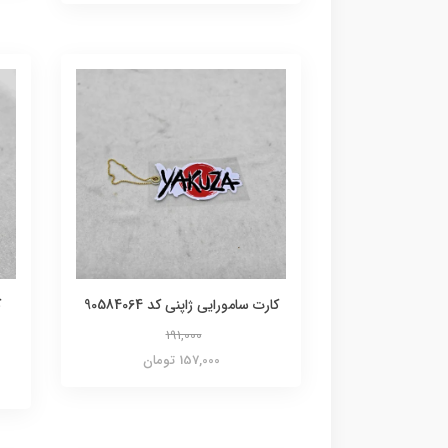
کارت سامورایی ژاپنی کد 90584064
ک
191,000
157,000 تومان