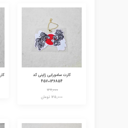
کارت سامورایی ژاپنی کد
کارت
4570136854
167,000
125,000 تومان