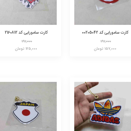
کارت سامورایی کد 00205042
کارت سامورایی کد 2160812
191,000
191,000
157,000 تومان
125,000 تومان