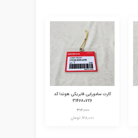
کارت سامورایی فابریکی هوندا کد
314680726
312,000
168,000 تومان