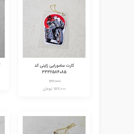
کارت سامورایی ژاپنی کد
ک
3332584085
166,000
157,000 تومان