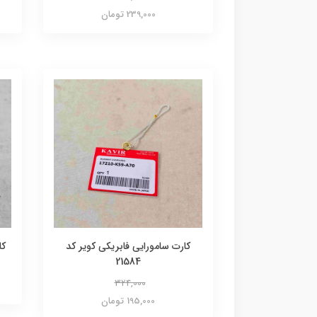
239,000 تومان
کارت سامورایی فابریکی کویر کد
کا
21584
324,000
195,000 تومان