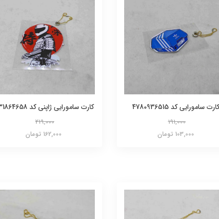
ارت سامورایی کد 4780936515
کارت سامورایی ژاپنی کد 331864658
219,000
191,000
103,000 تومان
162,000 تومان