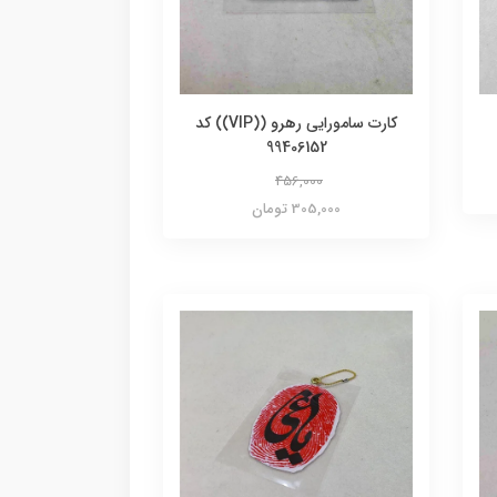
کارت سامورایی رهرو ((VIP)) کد
99406152
456,000
305,000 تومان