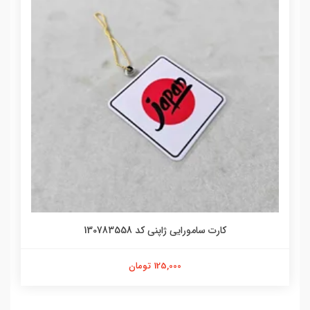
کارت سامورایی ژاپنی کد 130783558
125,000 تومان