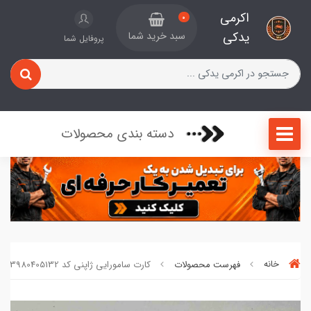
اکرمی
0
یدکی
سبد خرید شما
پروفایل شما
دسته بندی محصولات
خانه
فهرست محصولات
کارت سامورایی ژاپنی کد 3980405132