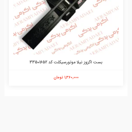
بست اگزوز نیلا موتورسیکلت کد 33501652
1,360,000 تومان