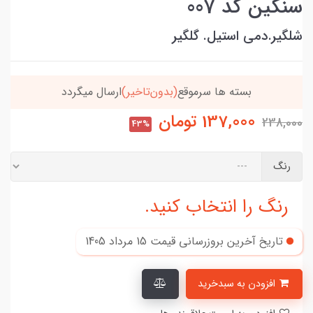
سنگین کد 007
شلگیر.دمی استیل. گلگیر
خریدتو به
5میلیون
برسون،ارسالت‌رایگانه
137,000
تومان
238,000
43%
رنگ
رنگ را انتخاب کنید.
تاریخ آخرین بروزرسانی قیمت
15 مرداد 1405
افزودن به سبدخرید