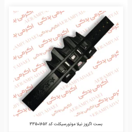
بست اگزوز نیلا موتورسیکلت کد 33501652