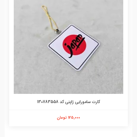
کارت سامورایی ژاپنی کد 130783558
125,000 تومان