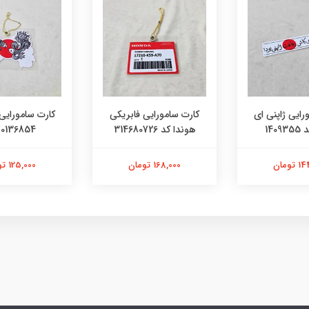
رایی ژاپنی ای
کارت سامورایی فابریکی
کارت سامورایی 
140
هوندا کد 314680726
0136854
تومان
168,000 تومان
125,000 تومان