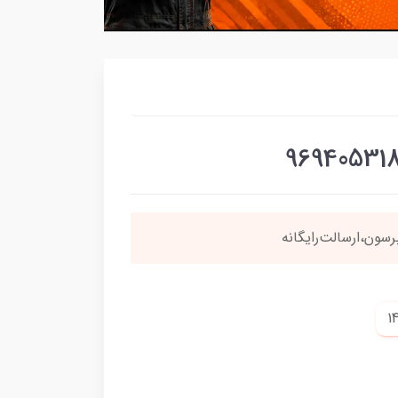
نی
4 قسطه
بخری