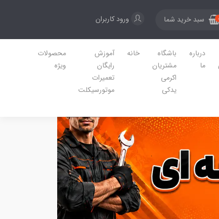
ورود کاربران
سبد خرید شما
درباره
باشگاه
خانه
آموزش
محصولات
ما
مشتریان
رایگان
ویژه
اکرمی
تعمیرات
یدکی
موتورسیکلت