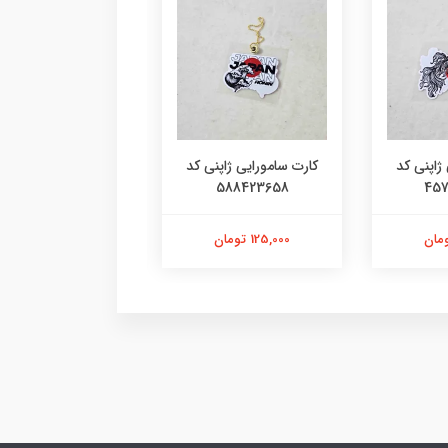
ژاپنی کد
کارت سامورایی ژاپنی کد
کارت سامورایی ک
4780936515
588423658
457
125,000 تومان
103,000 تومان