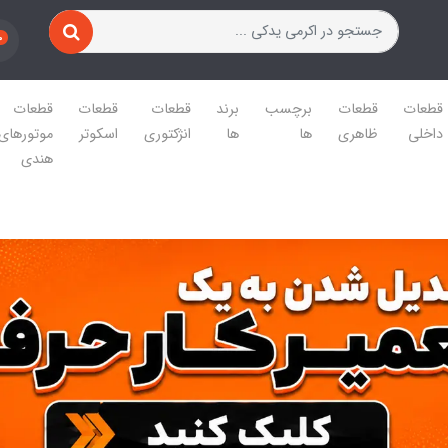
0
قطعات
قطعات
برچسب
برند
قطعات
قطعات
قطعات
داخلی
ظاهری
ها
ها
انژکتوری
اسکوتر
موتورهای
هندی