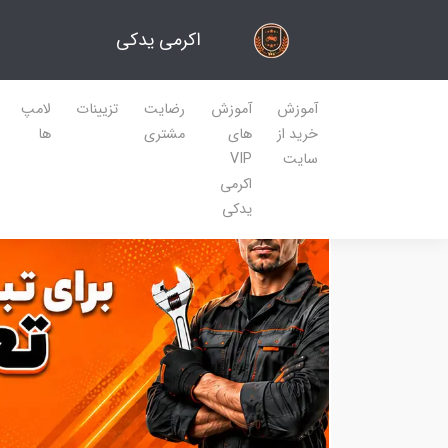
اکرمی یدکی
آموزش
آموزش
رضایت
تزیینات
لامپ
خرید از
های
مشتری
ها
سایت
VIP
اکرمی
یدکی