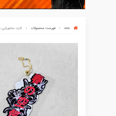
خانه
فهرست محصولات
کارت سامورایی ژاپنی کد
خریدتو به
5میلیون
برسون،ارسالت‌رایگان