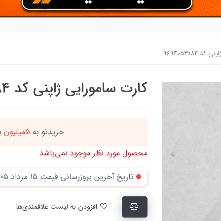
 9694053184
کارت سامورایی ژاپنی کد 9694053184
ه
این کالا رو میتو
محصول مورد نظر موجود نمی‌باشد.
تاریخ آخرین بروزرسانی قیمت
15 مرداد 1405
افزودن به لیست علاقمندی‌ها