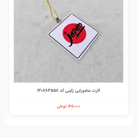
کارت سامورایی ژاپنی کد 130783558
125,000 تومان