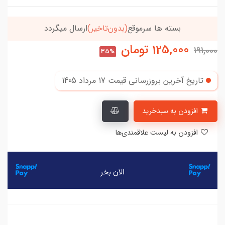
تاخیر)
ارسال میگردد
خریدتو به
5میلیون
برسون،ارسا
125,000
تومان
191,000
35%
تاریخ آخرین بروزرسانی قیمت
17 مرداد 1405
افزودن به سبدخرید
افزودن به لیست علاقمندی‌ها