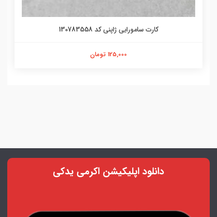
کارت سامورایی ژاپنی کد 130783558
125,000 تومان
دانلود اپلیکیشن اکرمی یدکی