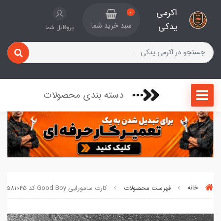
اکرمی
0
یدکی
سبد خرید شما
پروفایل شما
دسته بندی محصولات
خانه
فهرست محصولات
کارت سامورایی Good Boy کد 0793581045