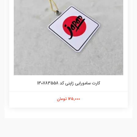
کارت سامورایی ژاپنی کد 130783558
125,000 تومان