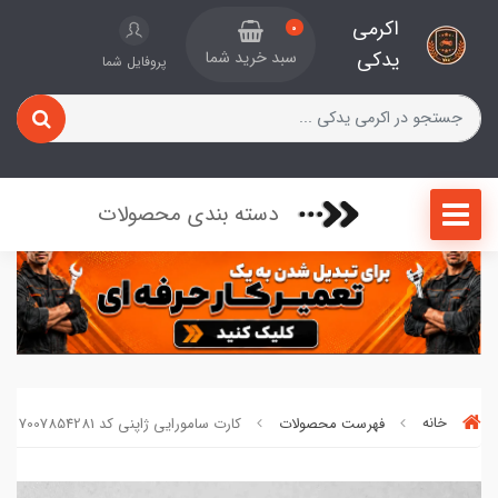
اکرمی
0
یدکی
سبد خرید شما
پروفایل شما
دسته بندی محصولات
خانه
فهرست محصولات
کارت سامورایی ژاپنی کد 7007854281