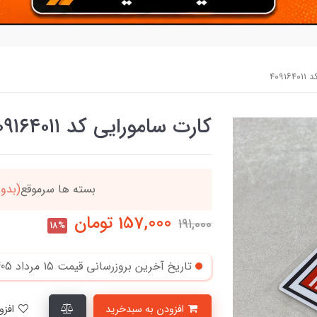
۴۰۹
کارت سامورایی کد ۴۰۹۱۶۴۰۱۱
دد
خریدتو به
5میلیون
بر
157,000
تومان
191,000
18%
تاریخ آخرین بروزرسانی قیمت
15 مرداد 1405
افزودن به سبدخرید
افزودن به لیست علاقمندی‌ها