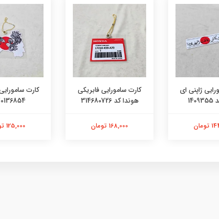
رایی ژاپنی ای
کارت سامورایی فابریکی
کارت سامورایی 
140
هوندا کد 314680726
0136854
تومان
168,000 تومان
125,000 تومان