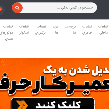
0
قطعات
قطعات
برچسب
برند
قطعات
قطعات
قطعات
داخلی
ظاهری
ها
ها
انژکتوری
اسکوتر
موتورهای
هندی