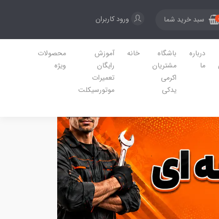
ورود کاربران
سبد خرید شما
درباره
باشگاه
خانه
آموزش
محصولات
ما
مشتریان
رایگان
ویژه
اکرمی
تعمیرات
یدکی
موتورسیکلت