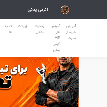
اکرمی یدکی
آموزش
آموزش
رضایت
تزیینات
لامپ
خرید از
های
مشتری
ها
سایت
VIP
اکرمی
یدکی