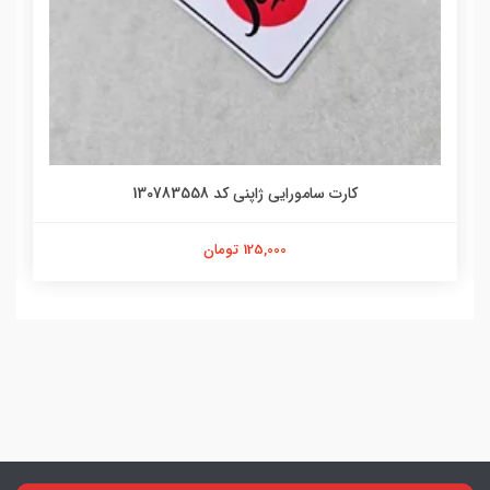
کارت سامورایی ژاپنی کد 130783558
125,000 تومان