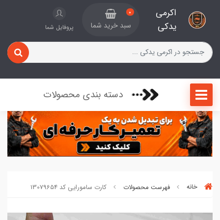
اکرمی
0
یدکی
سبد خرید شما
پروفایل شما
دسته بندی محصولات
خانه
فهرست محصولات
کارت سامورایی کد 13079654