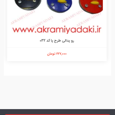
رو پدالی طرح پا کد 032
227,000 تومان