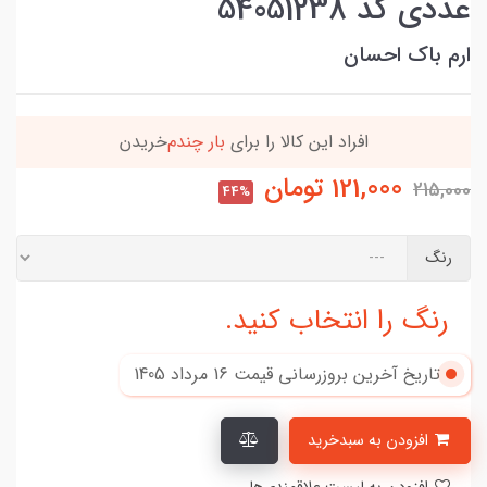
عددی کد 54051238
ارم باک احسان
افراد‌ این کالا را برای
بار چندم‌
خریدن
121,000
تومان
215,000
44%
رنگ
رنگ را انتخاب کنید.
تاریخ آخرین بروزرسانی قیمت
16 مرداد 1405
افزودن به سبدخرید