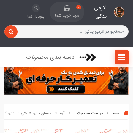
اکرمی
0
یدکی
سبد خرید شما
پروفایل شما
دسته بندی محصولات
خانه
فهرست محصولات
آرم باک احسان فلزی شرکتی 2 عددی کد 54051238