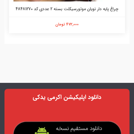
میل جک هوندا میل جک وسط هوندا شرکتی کد 94
166,000 تومان
دانلود اپلیکیشن اکرمی یدکی