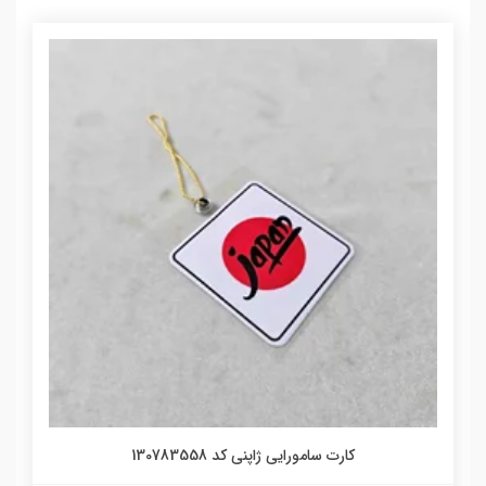
کارت سامورایی ژاپنی کد 130783558