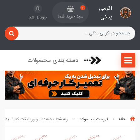
اکرمی
0
یدکی
سبد خرید شما
پروفایل شما
دسته بندی محصولات
خانه
فهرست محصولات
رله شتاب دهنده موتورسیکت کد 58709