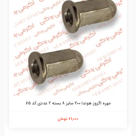
مهره اگزوز هوندا 200 سایز 8 بسته 2 عددی کد 65
61,000 تومان