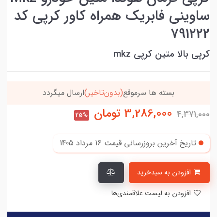
ساوینی فابریک همراه کاور کرپی کد
791222
کرپی بالا متین کرپی mkz
بسته ها سرموقع
(بدون‌تاخیر)
ارسال میگردد
3,286,000
تومان
4,371,000
25%
تاریخ آخرین بروزرسانی قیمت
16 مرداد 1405
افزودن به سبدخرید
افزودن به لیست علاقمندی‌ها