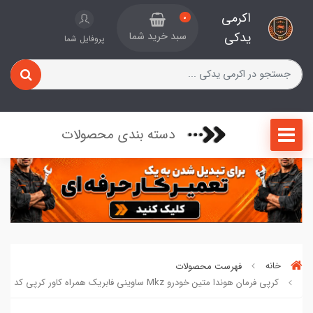
اکرمی
0
یدکی
سبد خرید شما
پروفایل شما
دسته بندی محصولات
خانه
فهرست محصولات
کرپی فرمان هوندا متین خودرو Mkz ساوینی فابریک همراه کاور کرپی کد 791222