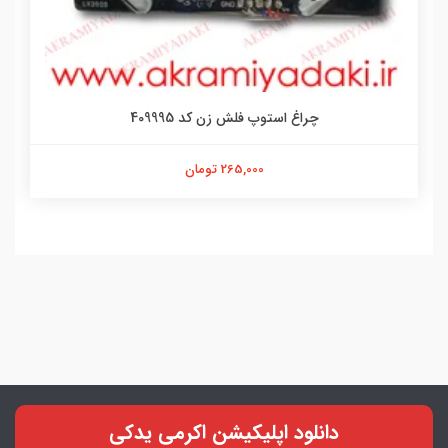
چراغ استوپ فلش زن کد 409995
265,000 تومان
دانلود اپلیکیشن اکرمی یدکی