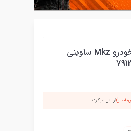
دوشاخ عقب هوندا متین خودرو Mkz ساوینی
سون،ارسالت‌رایگانه