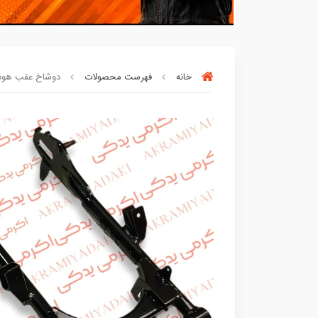
خانه
فهرست محصولات
دوشاخ عقب هوندا متین خودرو Mkz سا
بسته ها سرموقع
(بدون‌تاخیر)
ارسال میگر