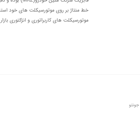
فابریک شرکت متین
خط منتاژ بر روی موتورسیکلت های خود استف
موتورسیکلت های کاربراتوری و انژکتوری بازار.
جونتو