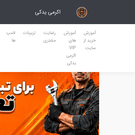
اکرمی یدکی
آموزش
آموزش
رضایت
تزیینات
لامپ
خرید از
های
مشتری
ها
سایت
VIP
اکرمی
یدکی