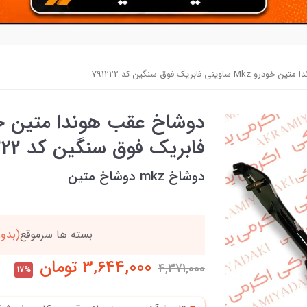
وینی فابریک فوق سنگین کد 791222
فابریک فوق سنگین کد 791222
دوشاخ mkz دوشاخ متین
دد
خریدتو به
5میلیون
بر
3,644,000
تومان
4,371,000
17%