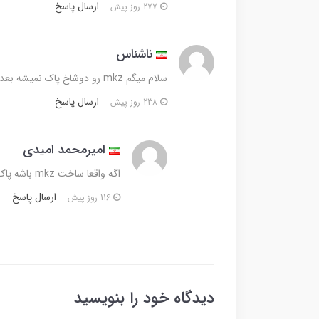
ارسال پاسخ
277 روز پیش
ناشناس
سلام میگم mkz رو دوشاخ پاک نمیشه بعد چندبار کثیفی؟
ارسال پاسخ
238 روز پیش
امیر‌محمد امیدی
اگه واقعا ساخت mkz باشه پاک نمیشه موتور خودم mkz مدل بالاست ولی خیلی میشورم اصلا هیچ تغیری نکرده
ارسال پاسخ
116 روز پیش
دیدگاه خود را بنویسید