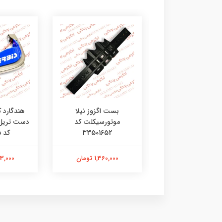
ی جی چراغ طلایی
بست اگزوز نیلا
هندگارد 
موتورسیکلت کد
33501652
کد 4602135
201,000 تومان
1,360,000 تومان
2,313,000