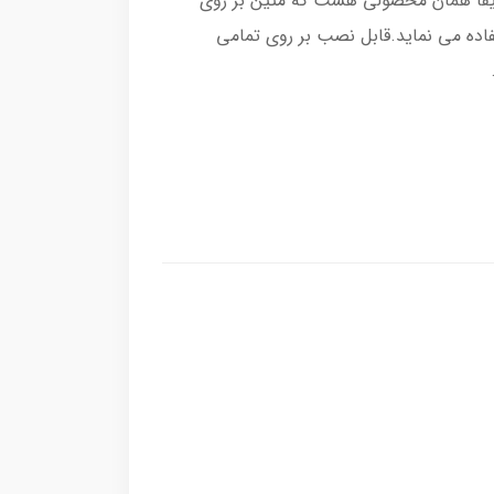
 خودرو(MKZ) بوده و دقیقا همان محصولی هست که متین بر روی
اده می نماید.قابل نصب بر روی تمامی