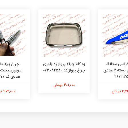
چراغ پایه دار
کراسی محافظ
زه کله چراغ پرواز زه بلوری
دست تریل بسته 2 عددی
چراغ پرواز کد 073682580
عددی کد 48481270
401,000 تومان
472,000 تومان
 تومان