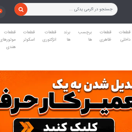
0
قطعات
قطعات
برچسب
برند
قطعات
قطعات
قطعات
داخلی
ظاهری
ها
ها
انژکتوری
اسکوتر
موتورهای
هندی