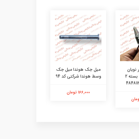
 نویان
میل جک هوندا میل جک
درب کلاج هوندا قاب 
موتورسیکلت بسته 2
وسط هوندا شرکتی کد 94
هوندا شرکتی کد
096042804851
166,000 تومان
3,580,000 تومان