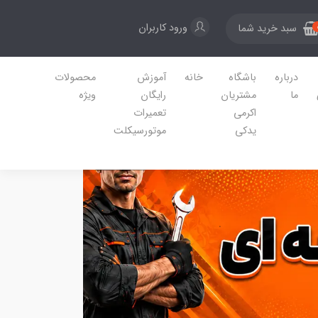
ورود کاربران
سبد خرید شما
درباره
باشگاه
خانه
آموزش
محصولات
ما
مشتریان
رایگان
ویژه
اکرمی
تعمیرات
یدکی
موتورسیکلت