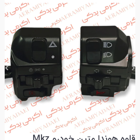
قلوه هوندا متین خودرو Mkz