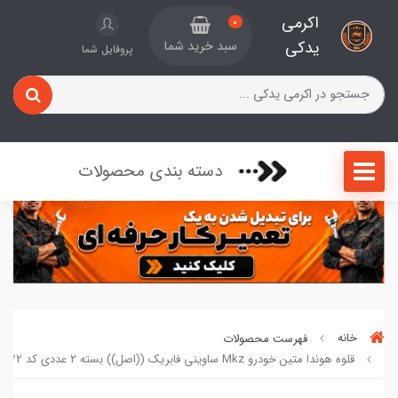
اکرمی
0
یدکی
سبد خرید شما
پروفایل شما
دسته بندی محصولات
خانه
فهرست محصولات
قلوه هوندا متین خودرو Mkz ساوینی فابریک ((اصل)) بسته 2 عددی کد 791222