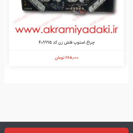
چراغ استوپ فلش زن کد 409995
265,000 تومان