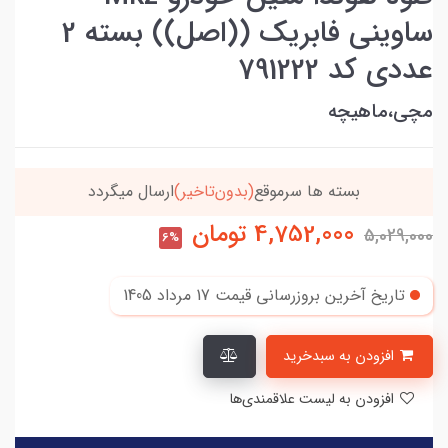
ساوینی فابریک ((اصل)) بسته 2
عددی کد 791222
مچی،ماهیچه
خریدتو به
5میلیون
برسون،ارسالت‌رایگانه
4,752,000
تومان
5,029,000
6%
تاریخ آخرین بروزرسانی قیمت
17 مرداد 1405
افزودن به سبدخرید
افزودن به لیست علاقمندی‌ها