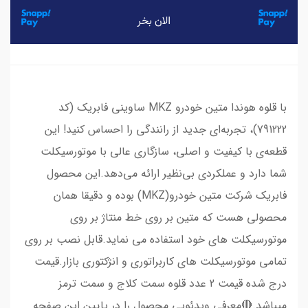
با قلوه هوندا متین خودرو MKZ ساوینی فابریک (کد
791222)، تجربه‌ای جدید از رانندگی را احساس کنید! این
قطعه‌ی با کیفیت و اصلی، سازگاری عالی با موتورسیکلت
شما دارد و عملکردی بی‌نظیر ارائه می‌دهد.این محصول
فابریک شرکت متین خودرو(MKZ) بوده و دقیقا همان
محصولی هست که متین بر روی خط منتاژ بر روی
موتورسیکلت های خود استفاده می نماید.قابل نصب بر روی
تمامی موتورسیکلت های کاربراتوری و انژکتوری بازار.قیمت
درج شده قیمت 2 عدد قلوه سمت کلاج و سمت ترمز
میباشد.🔴معرفی ویدئویی محصول را در پایین این صفحه