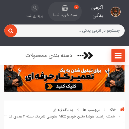
اکرمی
0
یدکی
سبد خرید شما
پروفایل شما
دسته بندی محصولات
خانه
برچسب ها
پد باک ژله ای
شیشه راهنما هوندا متین خودرو Mkz ساوینی فابریک بسته 2 عددی کد 791222