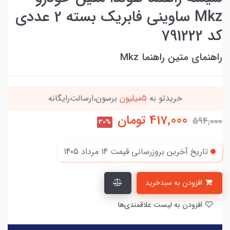
Mkz ساوینی فابریک بسته 2 عددی
کد 791222
راهنمای متین راهنما Mkz
این کالا رو میتونی
4 قسطه
بخری
417,000
تومان
594,000
30%
تاریخ آخرین بروزرسانی قیمت
14 مرداد 1405
افزودن به سبدخرید
افزودن به لیست علاقمندی‌ها