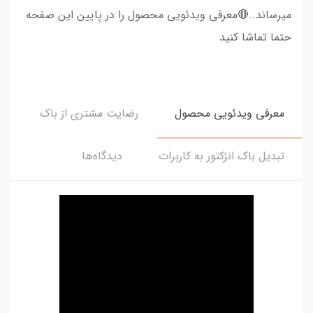
میرساند..🔴معرفی ویدئویی محصول را در پایین این صفحه
حتما تماشا کنید
معرفی ویدئویی محصول
رضایت مشتری از باک
تبدیل باک انژکتور به کاربرات
دیدگاه‌ها