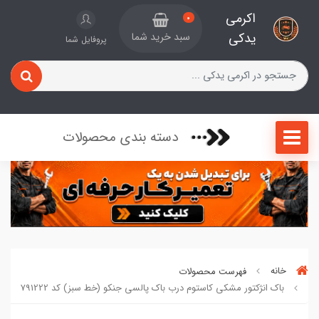
اکرمی
0
یدکی
سبد خرید شما
پروفایل شما
دسته بندی محصولات
خانه
فهرست محصولات
باک انژکتور مشکی کاستوم درب باک پالسی جنکو (خط سبز) کد 791222