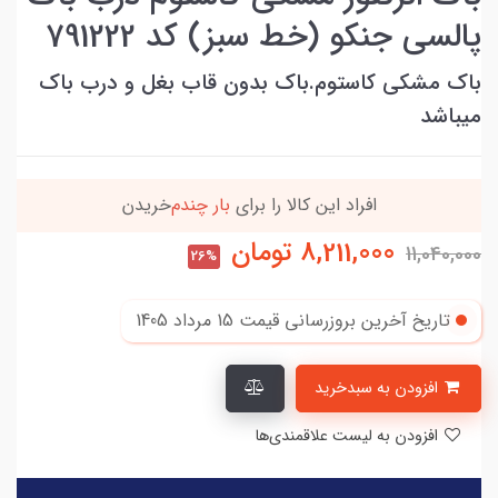
پالسی جنکو (خط سبز) کد 791222
باک مشکی کاستوم.باک بدون قاب بغل و درب باک
میباشد
 کالا را برای
بار چندم‌
خریدن
90٪ خریداران
،از ا
8,211,000
تومان
11,040,000
26%
تاریخ آخرین بروزرسانی قیمت
15 مرداد 1405
افزودن به سبدخرید
افزودن به لیست علاقمندی‌ها