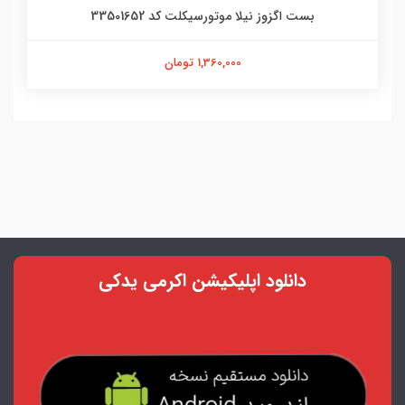
بست اگزوز نیلا موتورسیکلت کد 33501652
1,360,000 تومان
دانلود اپلیکیشن اکرمی یدکی