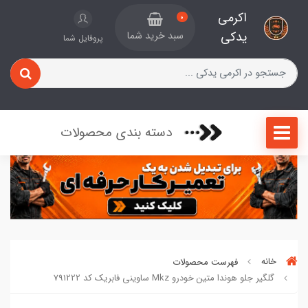
اکرمی
0
یدکی
سبد خرید شما
پروفایل شما
دسته بندی محصولات
خانه
فهرست محصولات
گلگیر جلو هوندا متین خودرو Mkz ساوینی فابریک کد 791222