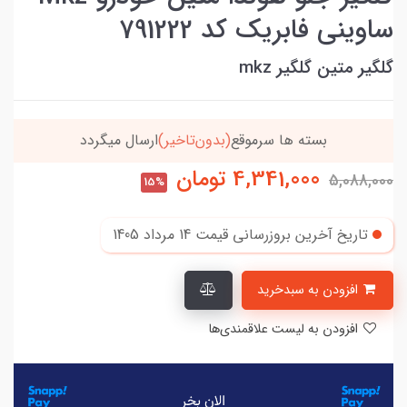
ساوینی فابریک کد 791222
گلگیر متین گلگیر mkz
بسته ها سرموقع
(بدون‌تاخیر)
ارسال میگردد
4,341,000
تومان
5,088,000
15%
تاریخ آخرین بروزرسانی قیمت
14 مرداد 1405
افزودن به سبدخرید
افزودن به لیست علاقمندی‌ها