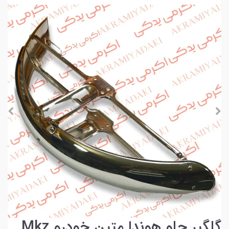
گلگیر جلو هوندا متین خودرو Mkz