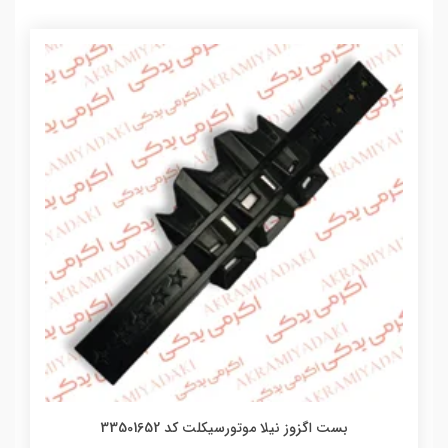
بست اگزوز نیلا موتورسیکلت کد 33501652