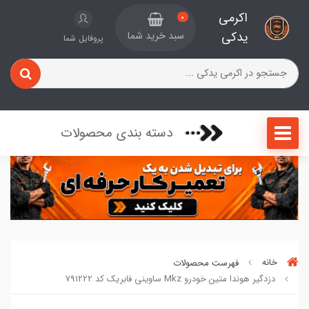
اکرمی
0
یدکی
سبد خرید شما
پروفایل شما
دسته بندی محصولات
خانه
فهرست محصولات
دزدگیر هوندا متین خودرو Mkz ساوینی فابریک کد 791222