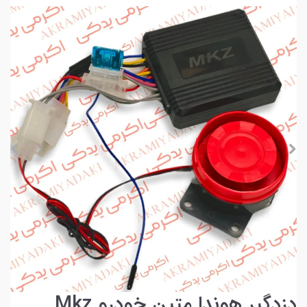
دزدگیر هوندا متین خودرو Mkz