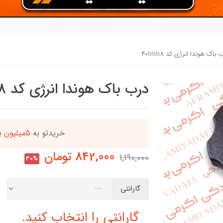
 باک هوندا انرژی کد 401111118
درب باک هوندا انرژی کد 401111118
دد
خریدتو به
5میلیون
بر
842,000
تومان
1,190,000
30%
گارانتی
گارانتی را انتخاب کنید.