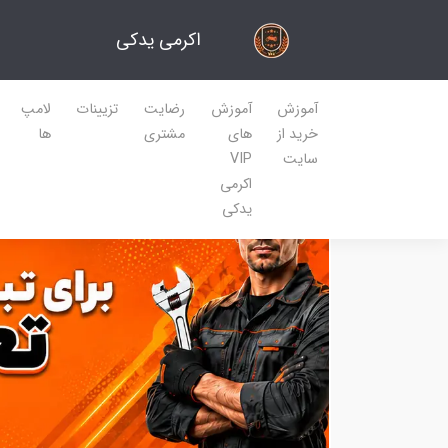
اکرمی یدکی
آموزش
آموزش
رضایت
تزیینات
لامپ
خرید از
های
مشتری
ها
سایت
VIP
اکرمی
یدکی