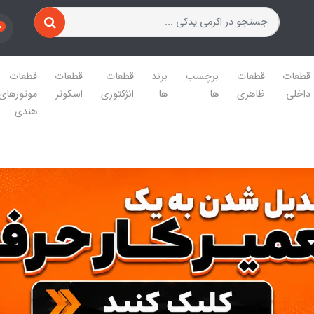
0
قطعات
قطعات
برچسب
برند
قطعات
قطعات
قطعات
داخلی
ظاهری
ها
ها
انژکتوری
اسکوتر
موتورهای
هندی