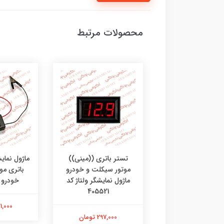
محصولات مرتبط
ماژول نمایش
ز کارتی خودرو و
تستر باتری ((مینی))
باتری مو
تورسیکلت لنزو
موتور سیکلت و خودرو‌
خودرو کد 2
(LENZO) همراه با گیره و
ماژول نمایشگر ولتاژ کد
وز کد 4098523
405521
481,000 
360,000 تومان
297,000 تومان