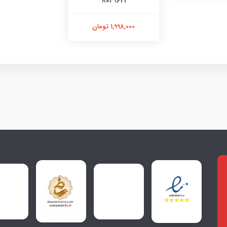
8049621
1,998,000 تومان