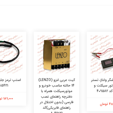
گر ولتاژ، تستر
کیت عربی لنزو (LENZO)
استپ ترمز جلو
تور سیکلت و
14 حالته مناسب خودرو و
85421
40958
موتورسیکلت همراه با
دفترچه راهنمای نصب
189,000 تومان
فارسی (بدون اختلال در
تومان
راهنمای فابریکی)کد