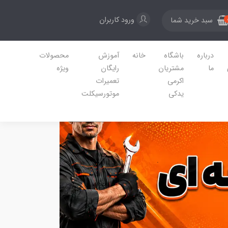
ورود کاربران
سبد خرید شما
درباره
باشگاه
خانه
آموزش
محصولات
ما
مشتریان
رایگان
ویژه
اکرمی
تعمیرات
یدکی
موتورسیکلت