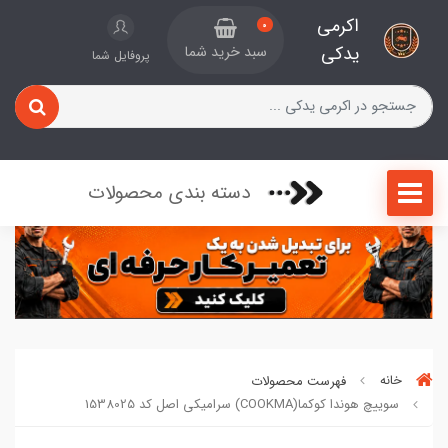
اکرمی
0
یدکی
سبد خرید شما
پروفایل شما
دسته بندی محصولات
خانه
فهرست محصولات
سوییچ هوندا کوکما(COOKMA) سرامیکی اصل کد 1538025