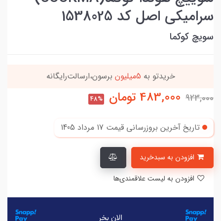
سرامیکی اصل کد 1538025
سویچ کوکما
خریدتو به
5میلیون
برسون،ارسالت‌رایگانه
483,000
تومان
923,000
48%
تاریخ آخرین بروزرسانی قیمت
17 مرداد 1405
افزودن به سبدخرید
افزودن به لیست علاقمندی‌ها