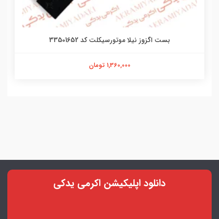
بست اگزوز نیلا موتورسیکلت کد 33501652
1,360,000 تومان
دانلود اپلیکیشن اکرمی یدکی